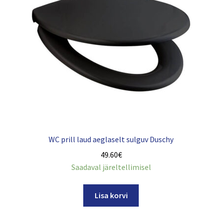
WC prill laud aeglaselt sulguv Duschy
49.60
€
Saadaval järeltellimisel
Lisa korvi