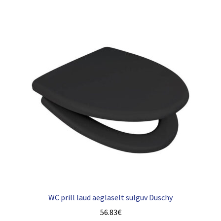
WC prill laud aeglaselt sulguv Duschy
56.83
€