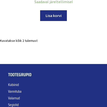
Saadaval järeltellimisel
Lisa korvi
Kuvatakse kõik 2 tulemust
TOOTEGRUPID
Kabiinid
Vannituba
Valamud
Segistid