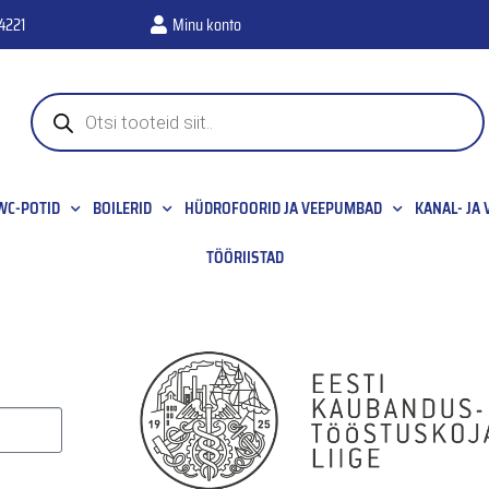
4221
Minu konto
WC-POTID
BOILERID
HÜDROFOORID JA VEEPUMBAD
KANAL- JA
TÖÖRIISTAD