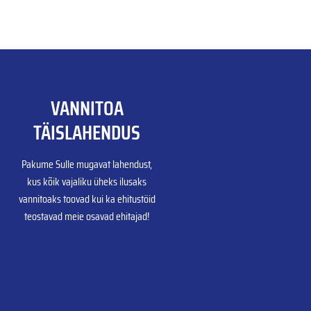
VANNITOA
TÄISLAHENDUS
Pakume Sulle mugavat lahendust,
kus kõik vajaliku üheks ilusaks
vannitoaks toovad kui ka ehitustöid
teostavad meie osavad ehitajad!