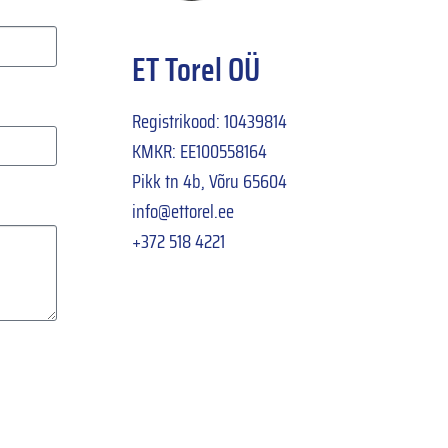
ET Torel OÜ
Registrikood: 10439814
KMKR: EE100558164
Pikk tn 4b, Võru 65604
info@ettorel.ee
+372 518 4221