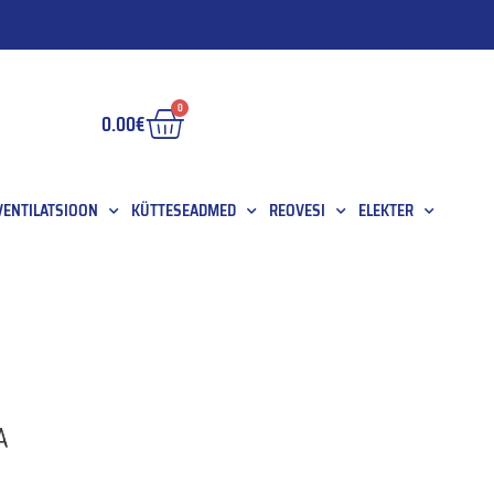
0
0.00
€
 VENTILATSIOON
KÜTTESEADMED
REOVESI
ELEKTER