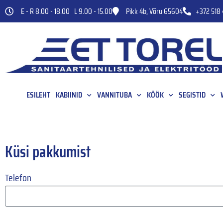
E - R 8.00 - 18.00 L 9.00 - 15.00
Pikk 4b, Võru 65604
+372 518 
ESILEHT
KABIINID
VANNITUBA
KÖÖK
SEGISTID
Küsi pakkumist
Telefon