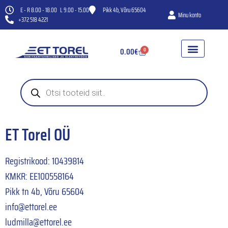
E - R 8.00 - 18.00 L 9.00 - 15.00
Pikk 4b, Võru 65604
Minu konto
+372 518 4221
0.00
€
0
WC-POTID
HÜDROFOORID JA VEEPUMBA
KANAL- JA VENTILAT
ET Torel OÜ
Registrikood: 10439814
KMKR: EE100558164
Pikk tn 4b, Võru 65604
info@ettorel.ee
ludmilla@ettorel.ee