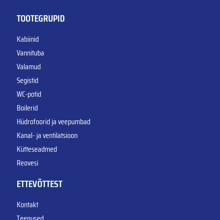
TOOTEGRUPID
Kabiinid
Vannituba
Valamud
Segistid
WC-potid
Boilerid
Hüdrofoorid ja veepumbad
Kanal- ja ventilatsioon
Kütteseadmed
Reovesi
ETTEVÕTTEST
Kontakt
Teenused