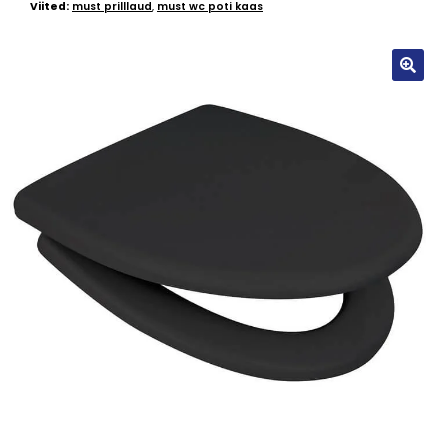
Viited:
must prilllaud
,
must wc poti kaas
🔍