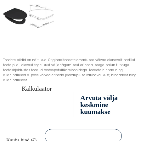
Toodete pildid on näitlikud. Originaaltoodete omadused võivad olenevalt partiist
toote pildil olevast tegelikust väljanägemisest erineda, seega palun tutvuge
tootekirjeldustes toodud tootespetsifikatsioonidega. Toodete hinnad ning
allahindlused e-poes võivad erineda jaekaupluse kaubavalikust, hindadest ning
allahindlusest.