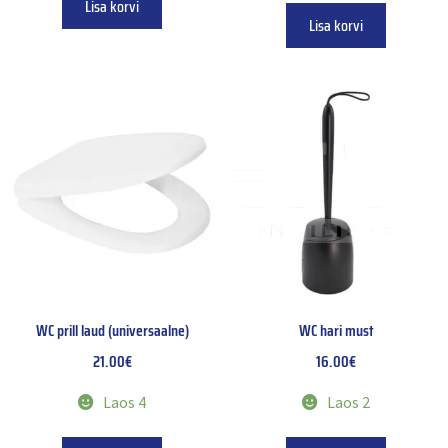
Lisa korvi
Lisa korvi
WC prill laud (universaalne)
WC hari must
21.00
€
16.00
€
Laos 4
Laos 2