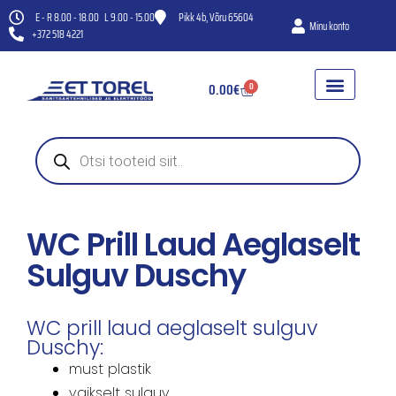
E - R 8.00 - 18.00 L 9.00 - 15.00
Pikk 4b, Võru 65604
Minu konto
+372 518 4221
0.00
€
0
WC-POTID
HÜDROFOORID JA VEEPUMBA
KANAL- JA VENTILAT
WC Prill Laud Aeglaselt
Sulguv Duschy
WC prill laud aeglaselt sulguv
Duschy:
must plastik
vaikselt sulguv