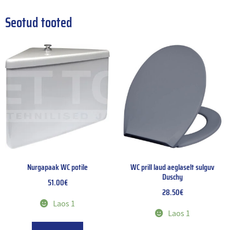
Seotud tooted
Nurgapaak WC potile
WC prill laud aeglaselt sulguv
Duschy
51.00
€
28.50
€
Laos 1
Laos 1