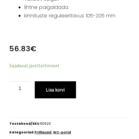
lihtne paigaldada
kinnituste reguleeritavus 105-205 mm
56.83
€
Saadaval järeltellimisel
Lisa korvi
Tootekood/SKU
80620
Kategooriad
Prilllauad
,
WC-potid