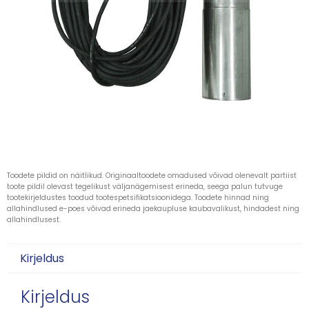
Toodete pildid on näitlikud. Originaaltoodete omadused võivad olenevalt partiist
toote pildil olevast tegelikust väljanägemisest erineda, seega palun tutvuge
tootekirjeldustes toodud tootespetsifikatsioonidega. Toodete hinnad ning
allahindlused e-poes võivad erineda jaekaupluse kaubavalikust, hindadest ning
allahindlusest.
Kirjeldus
Kirjeldus