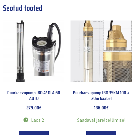
Seotud tooted
Puurkaevupump IBO 4″ OLA 60
Puurkaevupump IBO 3SKM 100 +
AUTO
20m kaabel
279.00
€
186.00
€
Laos 2
Saadaval järeltellimisel