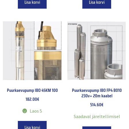
Lisa korvi
Lisa korvi
Puurkaevupump IBO 4SKM 100
Puurkaevupump IBO FP4 B010
230v+ 20m kaabel
182.00
€
514.60
€
Laos 5
Saadaval järeltellimisel
Lisa korvi