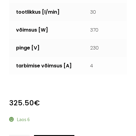
tootlikkus
[l/min]
30
võimsus
[W]
370
pinge
[V]
230
tarbimise võimsus
[A]
4
325.50
€
Laos 6