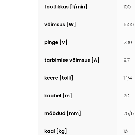
tootlikkus [l/min]
100
võimsus [W]
1500
pinge [V]
230
tarbimise võimsus [A]
9,7
keere [tolli]
1 1/4
kaabel [m]
20
mõõdud [mm]
75/1
kaal [kg]
16