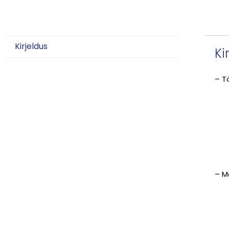
Kirjeldus
Ki
– T
– M