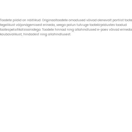
Toodete pildid on näitlikud. Originaaltoodete omadused võivad olenevalt partiist toote 
tegelikust väljanägemisest erineda, seega palun tutvuge tootekirjeldustes toodud
tootespetsifikatsioonidega. Toodete hinnad ning allahindlused e-poes võivad erined
kaubavalikust, hindadest ning allahindlusest.