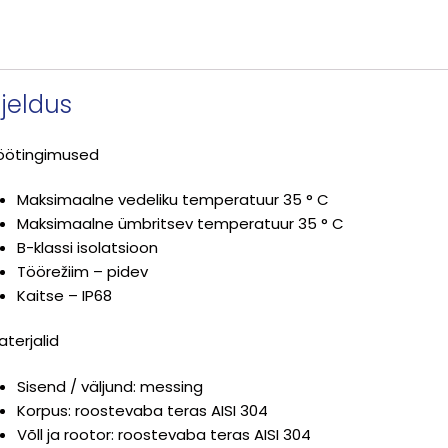
rjeldus
öötingimused
Maksimaalne vedeliku temperatuur 35 ° C
Maksimaalne ümbritsev temperatuur 35 ° C
B-klassi isolatsioon
Töörežiim – pidev
Kaitse – IP68
aterjalid
Sisend / väljund: messing
Korpus: roostevaba teras AISI 304
Võll ja rootor: roostevaba teras AISI 304