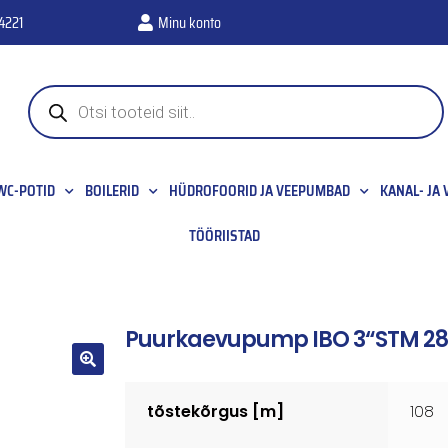
4221
Minu konto
WC-POTID
BOILERID
HÜDROFOORID JA VEEPUMBAD
KANAL- JA
TÖÖRIISTAD
Puurkaevupump IBO 3“STM 28 
🔍
tõstekõrgus [m]
108