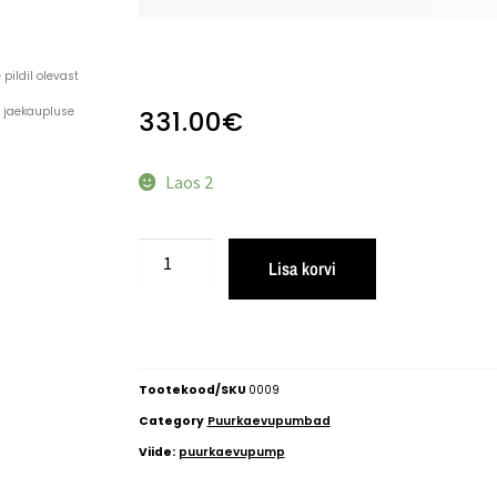
pildil olevast
a jaekaupluse
331.00
€
Laos 2
Lisa korvi
Tootekood/SKU
0009
Category
Puurkaevupumbad
Viide:
puurkaevupump