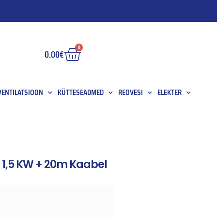
0
0.00
€
 VENTILATSIOON
KÜTTESEADMED
REOVESI
ELEKTER
1,5 KW + 20m Kaabel