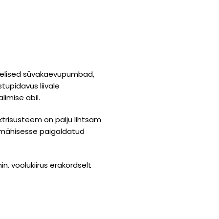
elised süvakaevupumbad,
tupidavus liivale
limise abil.
trisüsteem on palju lihtsam
imähisesse paigaldatud
. voolukiirus erakordselt