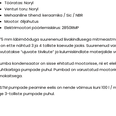
Tööratas: Noryl
Venturi toru: Noryl
Mehaaniline tihend: keraamika / Sic / NBR
Mootor: õlijahutus
Elektrimootori pöörlemiskiirus: 2850RMP
5 mm läbimõõduga suurenenud liivakindlusega mitmeastm
 on ette nähtud 3 ja 4 tolliste kaevude jaoks. Suurenenud vas
vutatakse “ujuvate tiivikute” ja kulumiskindlate materjalide va
umba kondensaator on sisse ehitatud mootorisse, nii et elek
 juhtkarbiga pumpade puhul. Pumbad on varustatud mootor
mokaitsega.
STM pumpade peamine eelis on nende võimsus kuni 100 l / min
ge 3-tolliste pumpade puhul.