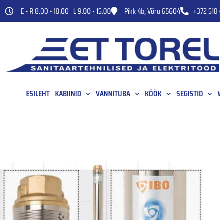
E - R 8.00 - 18.00 L 9.00 - 15.00
Pikk 4b, Võru 65604
+372 518 
ESILEHT
KABIINID
VANNITUBA
KÖÖK
SEGISTID