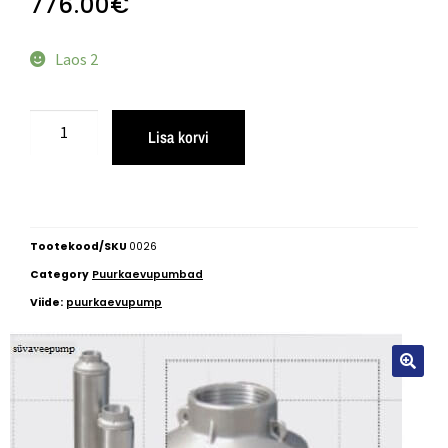
776.00
€
Laos 2
Lisa korvi
Tootekood/SKU
0026
Category
Puurkaevupumbad
Viide:
puurkaevupump
🔍