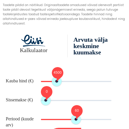
Toodete pildid on näitlikud. Originaaltoodete omadused võivad olenevalt partiist
toote pildil olevast tegelikust väljanägemisest erineda, seega palun tutvuge
tootekirjeldustes toodud tootespetsifikatsioonidega. Toodete hinnad ning
allahindlused e-poes võivad erineda jaekaupluse kaubavalikust, hindadest ning
allahindlusest.