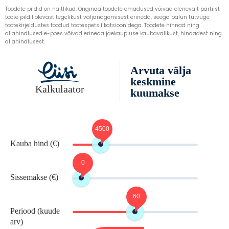
Toodete pildid on näitlikud. Originaaltoodete omadused võivad olenevalt partiist
toote pildil olevast tegelikust väljanägemisest erineda, seega palun tutvuge
tootekirjeldustes toodud tootespetsifikatsioonidega. Toodete hinnad ning
allahindlused e-poes võivad erineda jaekaupluse kaubavalikust, hindadest ning
allahindlusest.