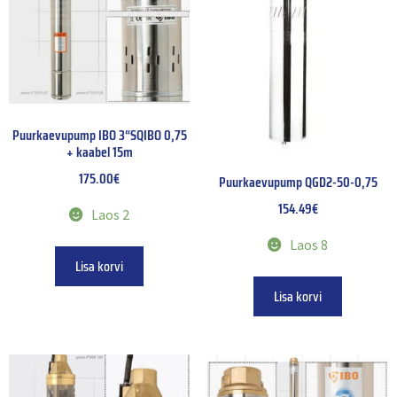
Puurkaevupump IBO 3“SQIBO 0,75
+ kaabel 15m
175.00
€
Puurkaevupump QGD2-50-0,75
154.49
€
Laos 2
Laos 8
Lisa korvi
Lisa korvi