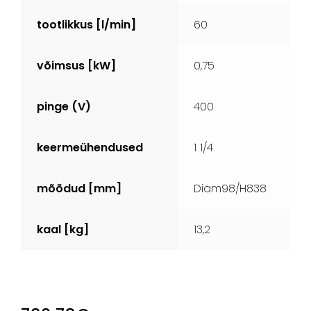
tootlikkus [l/min]
60
võimsus [kW]
0,75
pinge (V)
400
keermeühendused
1 1/4
mõõdud [mm]
Diam98/H838
kaal [kg]
13,2