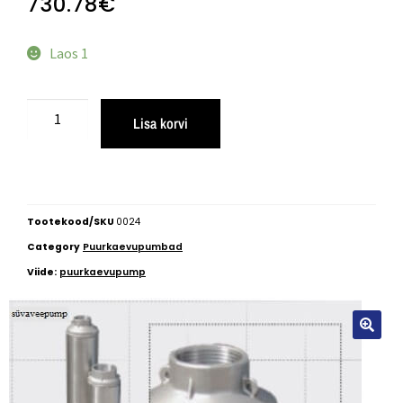
730.78
€
Laos 1
Lisa korvi
Tootekood/SKU
0024
Category
Puurkaevupumbad
Viide:
puurkaevupump
🔍