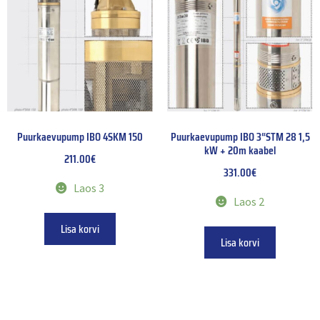
Puurkaevupump IBO 4SKM 150
Puurkaevupump IBO 3“STM 28 1,5
kW + 20m kaabel
211.00
€
331.00
€
Laos 3
Laos 2
Lisa korvi
Lisa korvi