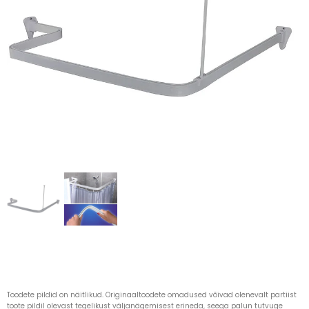
Toodete pildid on näitlikud. Originaaltoodete omadused võivad olenevalt partiist
toote pildil olevast tegelikust väljanägemisest erineda, seega palun tutvuge