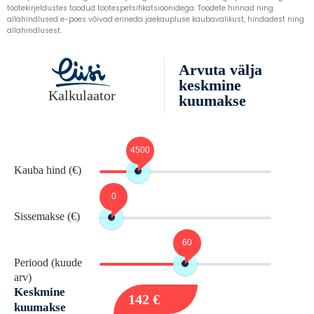
tootekirjeldustes toodud tootespetsifikatsioonidega. Toodete hinnad ning
allahindlused e-poes võivad erineda jaekaupluse kaubavalikust, hindadest ning
allahindlusest.