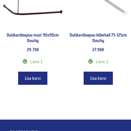
Dušikardinapuu must 90x90cm
Dušikardinapuu hõbehall 75-125cm
Duschy
Duschy
29.70
€
27.90
€
Laos 1
Laos 1
Lisa korvi
Lisa korvi