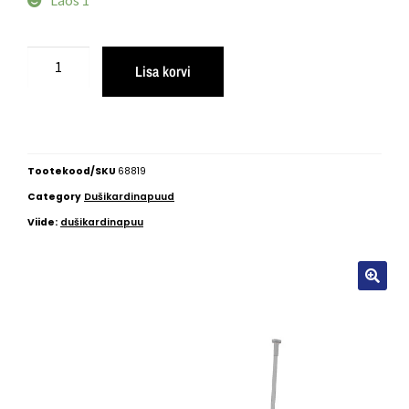
Lisa korvi
Tootekood/SKU
68819
Category
Dušikardinapuud
Viide:
dušikardinapuu
🔍