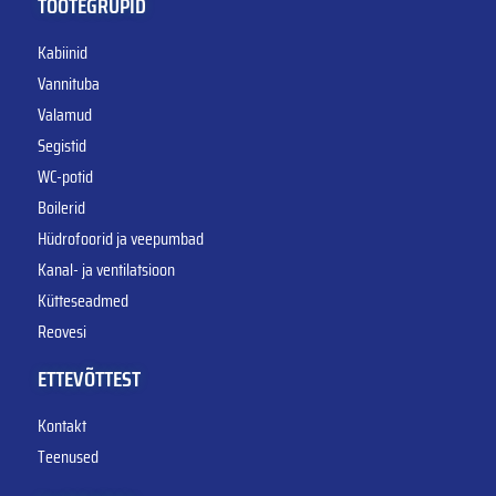
TOOTEGRUPID
Kabiinid
Vannituba
Valamud
Segistid
WC-potid
Boilerid
Hüdrofoorid ja veepumbad
Kanal- ja ventilatsioon
Kütteseadmed
Reovesi
ETTEVÕTTEST
Kontakt
Teenused