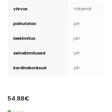
värvus
hõbehall
painutatav
jah
laekinnitus
jah
seinakinnitused
jah
kardinakonksud
jah
54.88
€
Laos 1