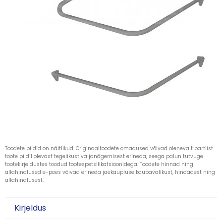
Toodete pildid on näitlikud. Originaaltoodete omadused võivad olenevalt partiist
toote pildil olevast tegelikust väljanägemisest erineda, seega palun tutvuge
tootekirjeldustes toodud tootespetsifikatsioonidega. Toodete hinnad ning
allahindlused e-poes võivad erineda jaekaupluse kaubavalikust, hindadest ning
allahindlusest.
Kirjeldus