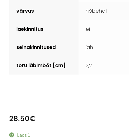
värvus
hõbehall
laekinnitus
ei
seinakinnitused
jah
toru läbimõõt [cm]
2,2
28.50
€
Laos 1