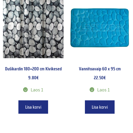
Dušikardin 180×200 cm Kivikesed
Vannitoavaip 60 x 95 cm
9.80
€
22.50
€
Laos 1
Laos 1
Lisa korvi
Lisa korvi