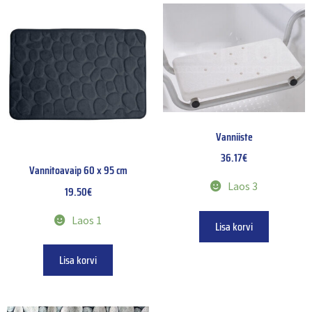
Vanniiste
36.17
€
Vannitoavaip 60 x 95 cm
Laos 3
19.50
€
Laos 1
Lisa korvi
Lisa korvi