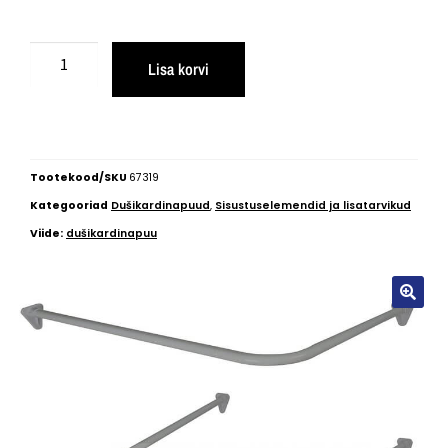
Lisa korvi
Tootekood/SKU
67319
Kategooriad
Dušikardinapuud
,
Sisustuselemendid ja lisatarvikud
Viide:
dušikardinapuu
🔍