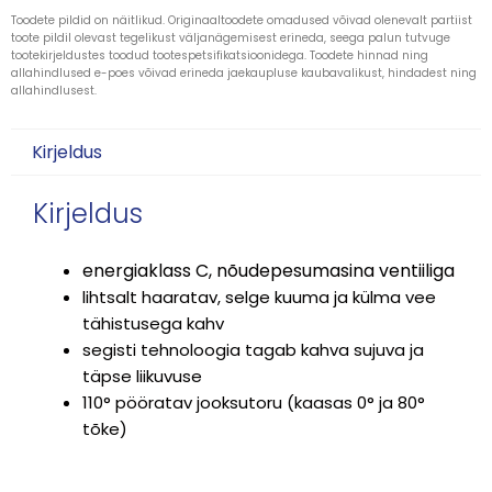
Toodete pildid on näitlikud. Originaaltoodete omadused võivad olenevalt partiist
toote pildil olevast tegelikust väljanägemisest erineda, seega palun tutvuge
tootekirjeldustes toodud tootespetsifikatsioonidega. Toodete hinnad ning
allahindlused e-poes võivad erineda jaekaupluse kaubavalikust, hindadest ning
allahindlusest.
Kirjeldus
Kirjeldus
energiaklass C, nõudepesumasina ventiiliga
lihtsalt haaratav, selge kuuma ja külma vee
tähistusega kahv
segisti tehnoloogia tagab kahva sujuva ja
täpse liikuvuse
110° pööratav jooksutoru (kaasas 0° ja 80°
tõke)