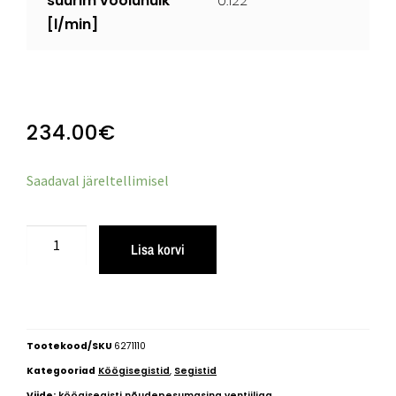
suurim vooluhulk
0.122
[l/min]
234.00
€
Saadaval järeltellimisel
Lisa korvi
Tootekood/SKU
6271110
Kategooriad
Köögisegistid
,
Segistid
Viide:
köögisegisti nõudepesumasina ventiiliga