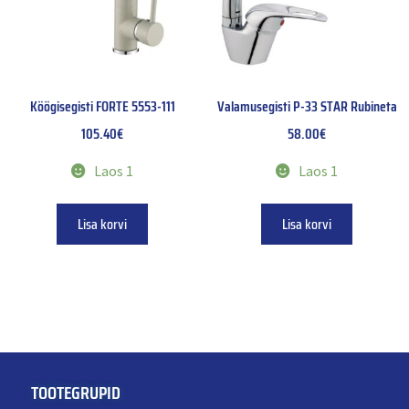
Köögisegisti FORTE 5553-111
Valamusegisti P-33 STAR Rubineta
105.40
€
58.00
€
Laos 1
Laos 1
Lisa korvi
Lisa korvi
TOOTEGRUPID