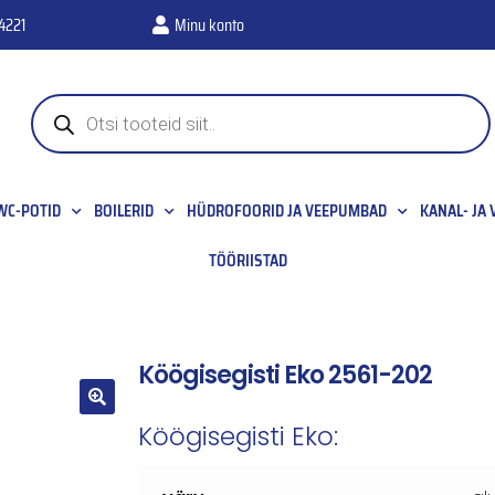
4221
Minu konto
WC-POTID
BOILERID
HÜDROFOORID JA VEEPUMBAD
KANAL- JA
TÖÖRIISTAD
Köögisegisti Eko 2561-202
🔍
Köögisegisti Eko: