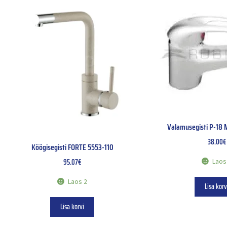
Valamusegisti P-18 
38.00
€
Köögisegisti FORTE 5553-110
95.07
€
Laos
Laos 2
Lisa korv
Lisa korvi