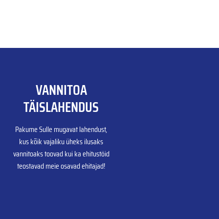
VANNITOA
TÄISLAHENDUS
Pakume Sulle mugavat lahendust,
kus kõik vajaliku üheks ilusaks
vannitoaks toovad kui ka ehitustöid
teostavad meie osavad ehitajad!