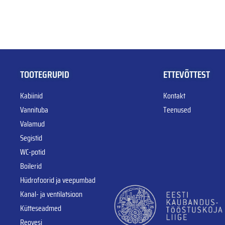
TOOTEGRUPID
ETTEVÕTTEST
Kabiinid
Kontakt
Vannituba
Teenused
Valamud
Segistid
WC-potid
Boilerid
Hüdrofoorid ja veepumbad
Kanal- ja ventilatsioon
Kütteseadmed
Reovesi