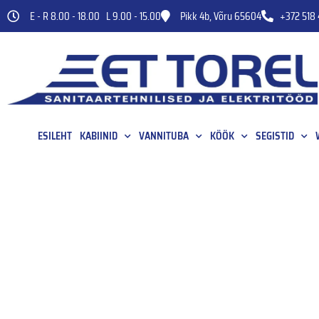
E - R 8.00 - 18.00 L 9.00 - 15.00
Pikk 4b, Võru 65604
+372 518 
ESILEHT
KABIINID
VANNITUBA
KÖÖK
SEGISTID