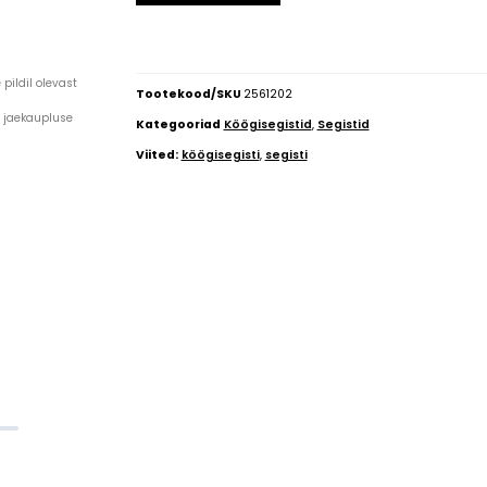
pildil olevast
Tootekood/SKU
2561202
a jaekaupluse
Kategooriad
Köögisegistid
,
Segistid
Viited:
köögisegisti
,
segisti