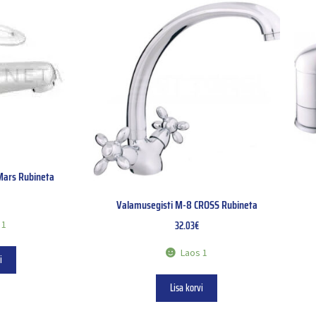
Mars Rubineta
Valamusegisti M-8 CROSS Rubineta
 1
32.03
€
Laos 1
i
Lisa korvi