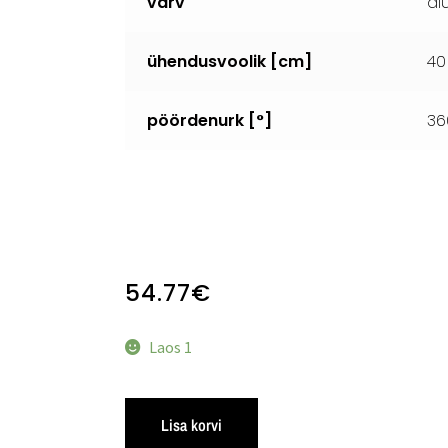
värv
al
ühendusvoolik [cm]
40
pöördenurk [
°
]
36
54.77
€
Laos 1
Lisa korvi