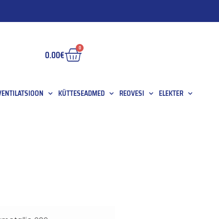
0
0.00
€
 VENTILATSIOON
KÜTTESEADMED
REOVESI
ELEKTER