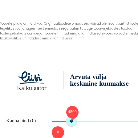
Toodete pildid on näitlikud. Originaaltoodete omadused võivad olenevalt partiist toote 
tegelikust väljanägemisest erineda, seega palun tutvuge tootekirjeldustes toodud
tootespetsifikatsioonidega. Toodete hinnad ning allahindlused e-poes võivad erined
kaubavalikust, hindadest ning allahindlusest.