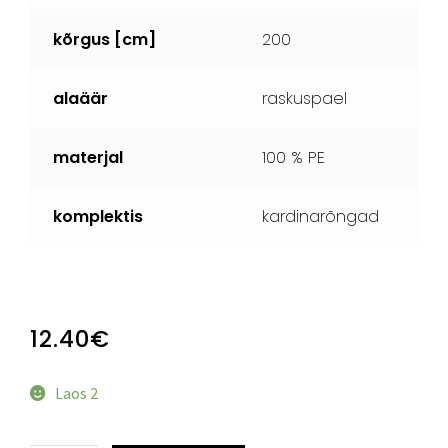
kõrgus [cm]
200
alaäär
raskuspael
materjal
100 % PE
komplektis
kardinarõngad
12.40
€
Laos 2