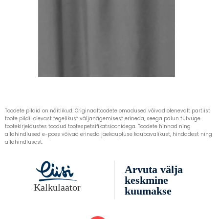
Toodete pildid on näitlikud. Originaaltoodete omadused võivad olenevalt partiist
toote pildil olevast tegelikust väljanägemisest erineda, seega palun tutvuge
tootekirjeldustes toodud tootespetsifikatsioonidega. Toodete hinnad ning
allahindlused e-poes võivad erineda jaekaupluse kaubavalikust, hindadest ning
allahindlusest.