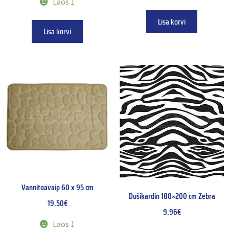
Laos 1
Lisa korvi
Lisa korvi
Vannitoavaip 60 x 95 cm
Dušikardin 180×200 cm Zebra
19.50
€
9.96
€
Laos 1