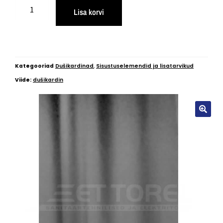
Lisa korvi
Kategooriad
Dušikardinad
,
Sisustuselemendid ja lisatarvikud
Viide:
dušikardin
🔍