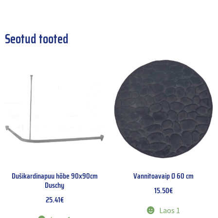
Seotud tooted
Dušikardinapuu hõbe 90x90cm
Vannitoavaip Ø 60 cm
Duschy
15.50
€
25.41
€
Laos 1