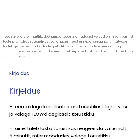
Toodete pildid on näitlikud. Originaaltoodete omadused võivad olenevalt partiist
toote pildil olevast tegelikust väljanägemisest erineda, seega palun tutvuge
tootekirjeldustes toodud tootespetsifikatsioonidega. Toodete hinnad ning
allahindlused e-poes võivad erineda jaekaupluse kaubavalikust, hindadest ning
allahindlusest.
Kirjeldus
Kirjeldus
– eemaldage kanalisatsiooni torustikust liigne vesi
ja valage FLOWd aeglaselt torustikku
– ainel tuleb lasta torustikus reageerida vähemalt
5 minutit, mille möödudes valage torustikku