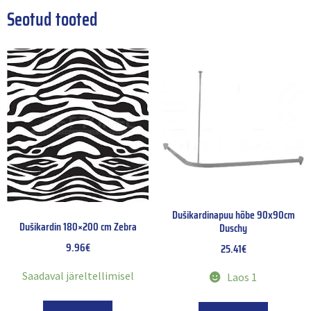
Seotud tooted
Dušikardinapuu hõbe 90x90cm
Dušikardin 180×200 cm Zebra
Duschy
9.96
€
25.41
€
Saadaval järeltellimisel
Laos 1