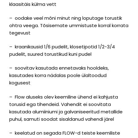
klaasitäis külma vett
– oodake veel mõni minut ning loputage torustik
ohtra veega. Tõsisemate ummistuste korral korrata
tegevust
– kraanikausid 1/6 pudelit, klosetipotid 1/2-3/4
pudelit, suured torustikud kuni pudel
– soovitav kasutada ennetavaks hooldeks,
kasutades korra nädalas poole ülaltoodud
kogusest
– Flow aluseks olev keemiline ühend ei kahjusta
torusid ega tihendeid. Vahendit ei soovitata
kasutada alumiiniumi ja galvaniseeritud metallide
puhul, samuti soodat sisaldanud vahendi järel
– keelatud on segada FLOW-d teiste keemiliste