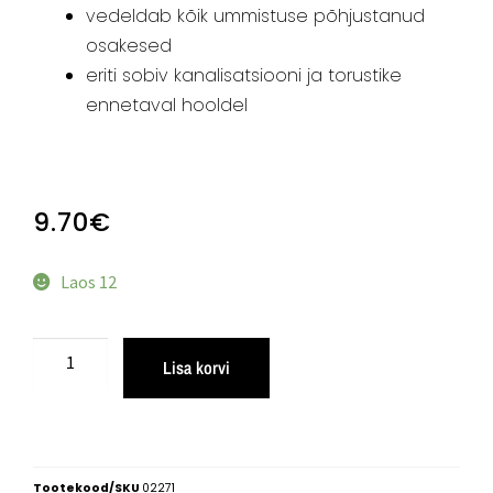
vedeldab kõik ummistuse põhjustanud
osakesed
eriti sobiv kanalisatsiooni ja torustike
ennetaval hooldel
9.70
€
Laos 12
Lisa korvi
Tootekood/SKU
02271