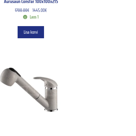
Aurusaun Constar 100x100x215
1700.00
€
1445.00
€
Laos 1
Lisa korvi