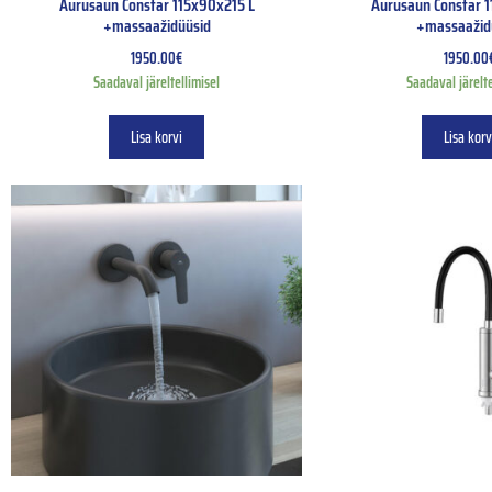
Aurusaun Constar 115x90x215 L
Aurusaun Constar 
+massaažidüüsid
+massaažid
1950.00
€
1950.00
Saadaval järeltellimisel
Saadaval järelte
Lisa korvi
Lisa korv