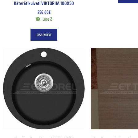
Käterätikuivati VIKTORIJA 100X50
256.00
€
Laos 2
Lisa korvi