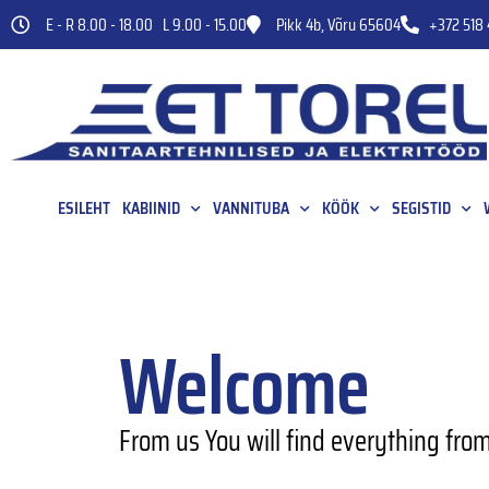
E - R 8.00 - 18.00 L 9.00 - 15.00
Pikk 4b, Võru 65604
+372 518 
ESILEHT
KABIINID
VANNITUBA
KÖÖK
SEGISTID
Welcome
From us You will find everything fro