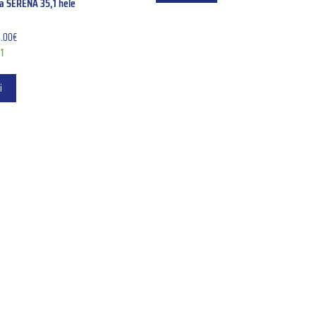
a SERENA 35,1 hele
.00
€
1
i