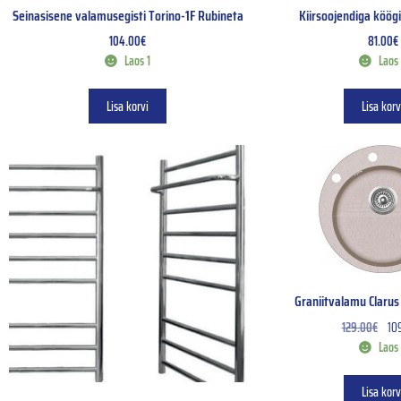
Seinasisene valamusegisti Torino-1F Rubineta
Kiirsoojendiga köögi
104.00
€
81.00
€
Laos 1
Laos
Lisa korvi
Lisa korv
Graniitvalamu Claru
129.00
€
10
Laos
Lisa korv