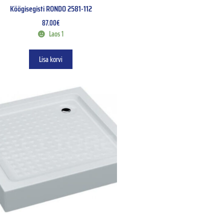
Köögisegisti RONDO 2581-112
87.00
€
Laos 1
Lisa korvi