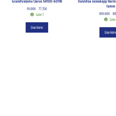
Graniitvalamu Clarus SR100-601W
Vannitoa seinakapp Harm
tamm
91.00
€
77.35
€
109.00
€
88
Laos 1
Laos 
Lisa korvi
Lisa korv