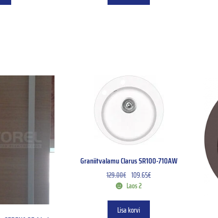
Graniitvalamu Clarus SR100-710AW
129.00
€
109.65
€
Laos 2
Lisa korvi