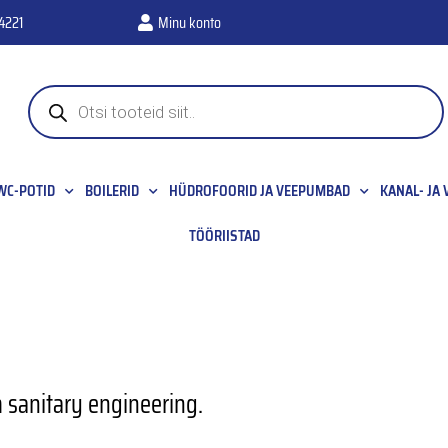
4221
Minu konto
WC-POTID
BOILERID
HÜDROFOORID JA VEEPUMBAD
KANAL- JA
TÖÖRIISTAD
m sanitary engineering.