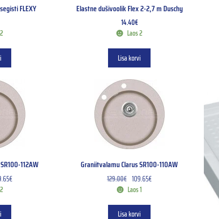
segisti FLEXY
Elastne dušivoolik Flex 2-2,7 m Duschy
14.40
€
 2
Laos 2
i
Lisa korvi
s SR100-112AW
Graniitvalamu Clarus SR100-110AW
9.65
€
129.00
€
109.65
€
 2
Laos 1
i
Lisa korvi