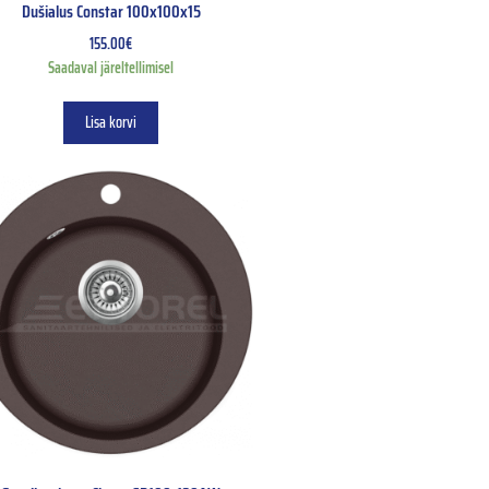
Dušialus Constar 100x100x15
155.00
€
Saadaval järeltellimisel
Lisa korvi