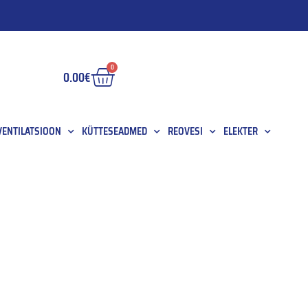
0
0.00
€
 VENTILATSIOON
KÜTTESEADMED
REOVESI
ELEKTER