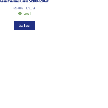
Graniitvalamu Clarus SR100-120AW
129.00
€
109.65
€
Laos 1
Lisa korvi