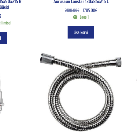
115x90x215 R
Aurusaun Constar 130x85x215 L
üüsid
2100.00
€
1785.00
€
€
Laos 1
llimisel
Lisa korvi
i