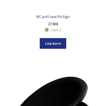
WC prill laud Ifö Sign
27.90
€
Laos 1
Lisa korvi