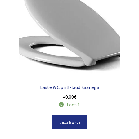
Laste WC prill-laud kaanega
40.00
€
Laos 1
Lisa korvi