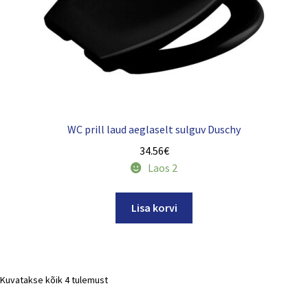
WC prill laud aeglaselt sulguv Duschy
34.56
€
Laos 2
Lisa korvi
Kuvatakse kõik 4 tulemust