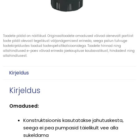
Toodete pildid on näitlikud. Originaaltoodete omadused võivad olenevalt partiist
toote pildil olevast tegelikust väljanägemisest erineda, seega palun tutvuge
tootekirjeldustes toodud tootespetsifikatsioonidega. Toodete hinnad ning
allahindlused e-poes võivad erineda jaekaupluse kaubavalikust, hindadest ning
allahindlusest.
Kirjeldus
Kirjeldus
Omadused:
Konstruktsioonis kasutatakse jahutuskesta,
seega ei pea pumpasid täielikult vee alla
sukeldama