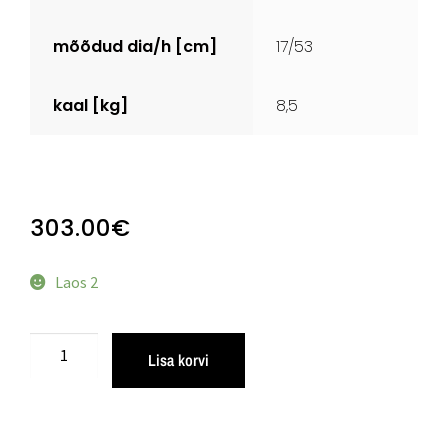
mõõdud dia/h [cm]
17/53
kaal [kg]
8,5
303.00
€
Laos 2
Lisa korvi