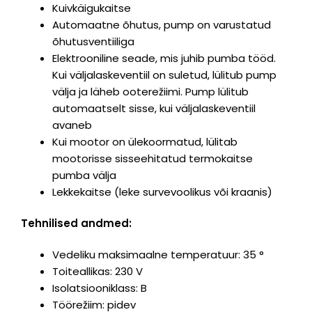
Kuivkäigukaitse
Automaatne õhutus, pump on varustatud
õhutusventiiliga
Elektrooniline seade, mis juhib pumba tööd.
Kui väljalaskeventiil on suletud, lülitub pump
välja ja läheb ooterežiimi. Pump lülitub
automaatselt sisse, kui väljalaskeventiil
avaneb
Kui mootor on ülekoormatud, lülitab
mootorisse sisseehitatud termokaitse
pumba välja
Lekkekaitse (leke survevoolikus või kraanis)
Tehnilised andmed:
Vedeliku maksimaalne temperatuur: 35 °
Toiteallikas: 230 V
Isolatsiooniklass: B
Töörežiim: pidev