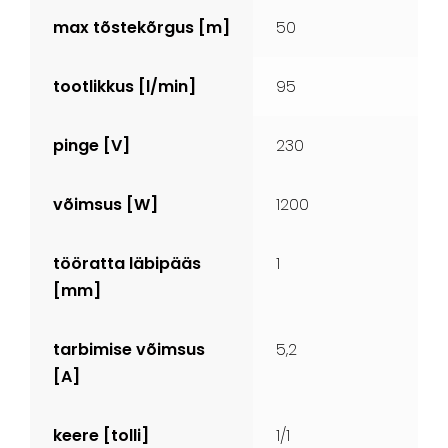
max tõstekõrgus [m]
50
tootlikkus [l/min]
95
pinge [V]
230
võimsus [W]
1200
tööratta läbipääs
1
[mm]
tarbimise võimsus
5,2
[A]
keere [tolli]
1/1