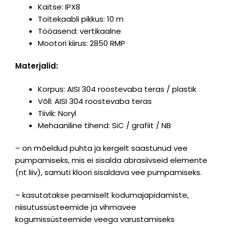
Kaitse: IPX8
Toitekaabli pikkus: 10 m
Tööasend: vertikaalne
Mootori kiirus: 2850 RMP
Materjalid:
Korpus: AISI 304 roostevaba teras / plastik
Võll: AISI 304 roostevaba teras
Tiivik: Noryl
Mehaaniline tihend: SiC / grafiit / NB
– on mõeldud puhta ja kergelt saastunud vee
pumpamiseks, mis ei sisalda abrasiivseid elemente
(nt liiv), samuti kloori sisaldava vee pumpamiseks.
– kasutatakse peamiselt kodumajapidamiste,
niisutussüsteemide ja vihmavee
kogumissüsteemide veega varustamiseks