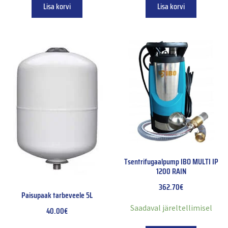
Lisa korvi
Lisa korvi
Tsentrifugaalpump IBO MULTI IP
1200 RAIN
362.70
€
Paisupaak tarbeveele 5L
Saadaval järeltellimisel
40.00
€