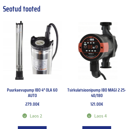
Seotud tooted
Puurkaevupump IBO 4″ OLA 60
Tsirkulatsioonipump IBO MAGI 2 25-
AUTO
40/180
279.00
€
121.00
€
Laos 2
Laos 4