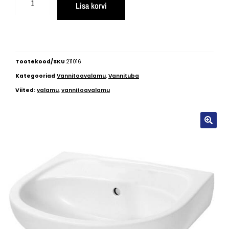
Lisa korvi
Tootekood/SKU
211016
Kategooriad
Vannitoavalamu
,
Vannituba
Viited:
valamu
,
vannitoavalamu
🔍