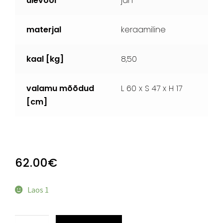
ülevool
jah
materjal
keraamiline
kaal [kg]
8,50
valamu mõõdud
L 60 x S 47 x H 17
[cm]
62.00
€
Laos 1