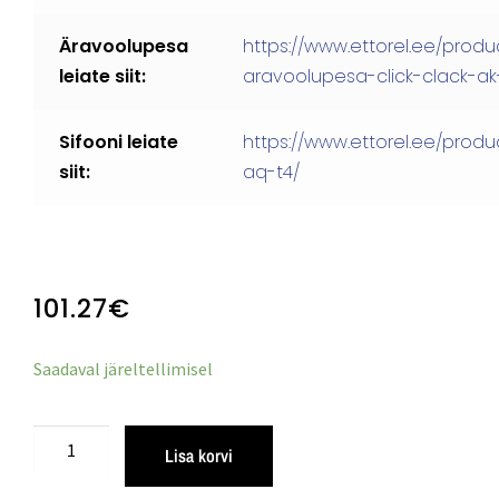
Äravoolupesa
https://www.ettorel.ee/prod
leiate siit:
aravoolupesa-click-clack-ak
Sifooni leiate
https://www.ettorel.ee/produ
siit:
aq-t4/
101.27
€
Saadaval järeltellimisel
Lisa korvi