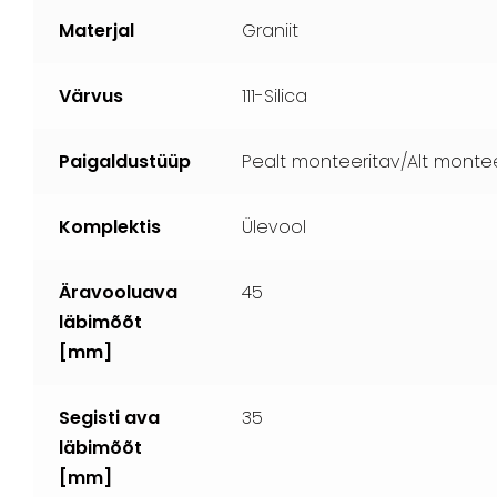
Materjal
Graniit
Värvus
111-Silica
Paigaldustüüp
Pealt monteeritav/Alt montee
Komplektis
Ülevool
Äravooluava
45
läbimõõt
[mm]
Segisti ava
35
läbimõõt
[mm]