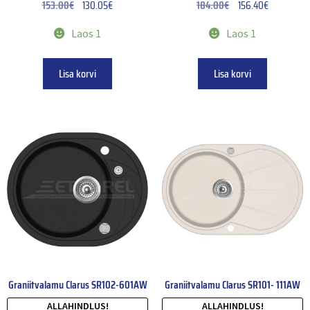
153.00
€
130.05
€
184.00
€
156.40
€
Laos 1
Laos 1
Lisa korvi
Lisa korvi
Graniitvalamu Clarus SR102-601AW
Graniitvalamu Clarus SR101- 111AW
ALLAHINDLUS!
ALLAHINDLUS!