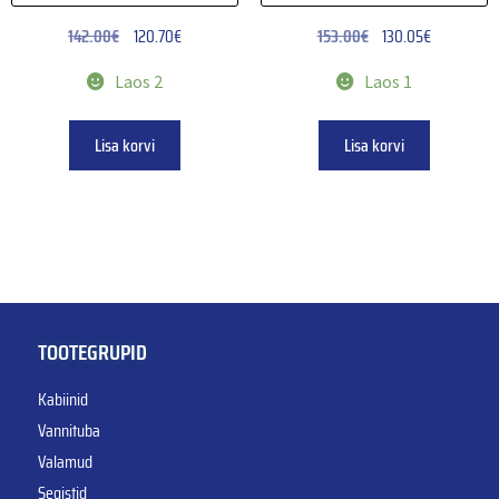
142.00
€
120.70
€
153.00
€
130.05
€
Laos 2
Laos 1
Lisa korvi
Lisa korvi
TOOTEGRUPID
Kabiinid
Vannituba
Valamud
Segistid