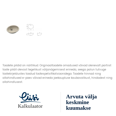
Toodete pildid on näitlikud. Originaaltoodete omadused võivad olenevalt partiist
toote pildil olevast tegelikust väljanägemisest erineda, seega palun tutvuge
tootekirjeldustes toodud tootespetsifikatsioonidega. Toodete hinnad ning
allahindlused e-poes võivad erineda jaekaupluse kaubavalikust, hindadest ning
allahindlusest.