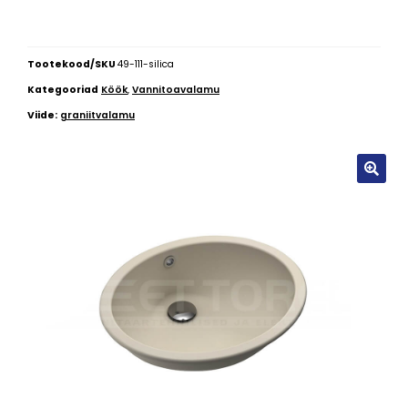
Tootekood/SKU
49-111-silica
Kategooriad
Köök
,
Vannitoavalamu
Viide:
graniitvalamu
🔍