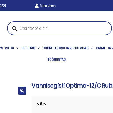
4221
Minu konto
WC-POTID
BOILERID
HÜDROFOORID JA VEEPUMBAD
KANAL- JA
TÖÖRIISTAD
Vannisegisti Optima-12/C Rub
🔍
värv