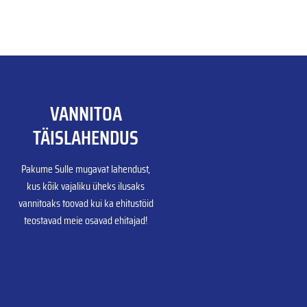
VANNITOA
TÄISLAHENDUS
Pakume Sulle mugavat lahendust,
kus kõik vajaliku üheks ilusaks
vannitoaks toovad kui ka ehitustöid
teostavad meie osavad ehitajad!