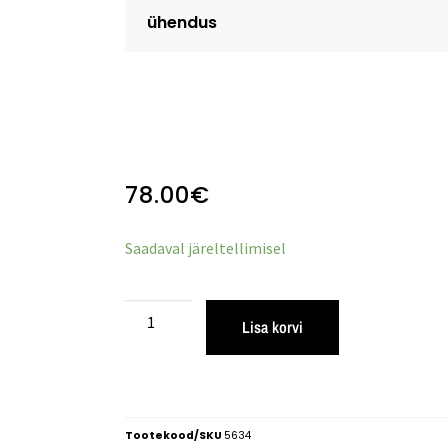
ühendus
78.00
€
Saadaval järeltellimisel
Lisa korvi
Tootekood/SKU
5634