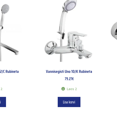
12/C Rubineta
Vannisegisti Uno 10/K Rubineta
79.27
€
 2
Laos 2
i
Lisa korvi