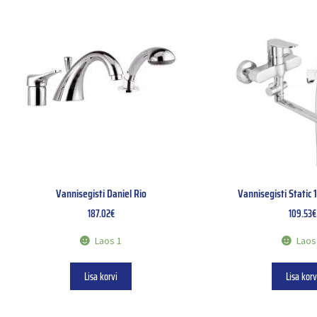
Vannisegisti Daniel Rio
Vannisegisti Static 
187.02
€
109.53
€
Laos 1
Laos
Lisa korvi
Lisa korv