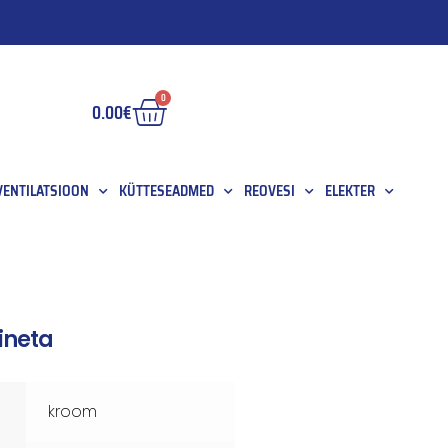
0
0.00
€
 VENTILATSIOON
KÜTTESEADMED
REOVESI
ELEKTER
ineta
kroom