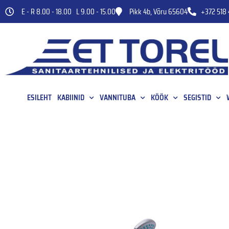
E - R 8.00 - 18.00 L 9.00 - 15.00
Pikk 4b, Võru 65604
+372 518 
ESILEHT
KABIINID
VANNITUBA
KÖÖK
SEGISTID