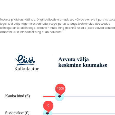
Toodete pildid on näitlikud. Originaaltoodete omadused võivad olenevalt partiist toote 
tegelikust väljanägemisest erineda, seega palun tutvuge tootekirjeldustes toodud
tootespetsifikatsioonidega. Toodete hinnad ning allahindlused e-poes võivad erined
kaubavalikust, hindadest ning allahindlusest.