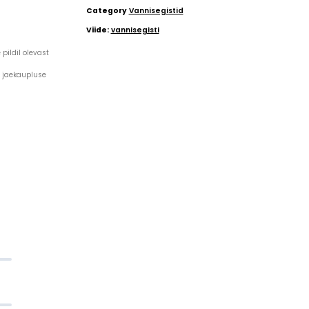
Category
Vannisegistid
Viide:
vannisegisti
pildil olevast
a jaekaupluse