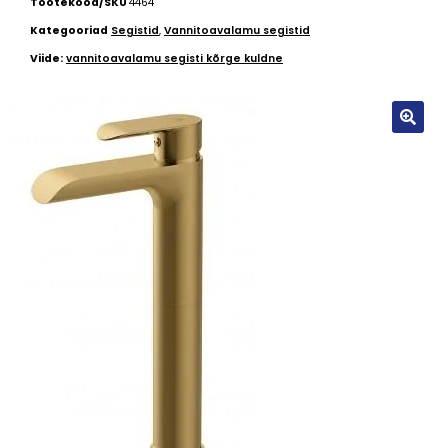
Tootekood/SKU
4464
Kategooriad
Segistid
,
Vannitoavalamu segistid
Viide:
vannitoavalamu segisti kõrge kuldne
🔍