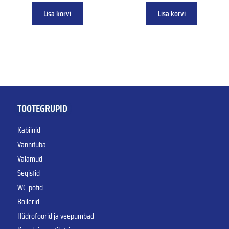
Lisa korvi
Lisa korvi
TOOTEGRUPID
Kabiinid
Vannituba
Valamud
Segistid
WC-potid
Boilerid
Hüdrofoorid ja veepumbad