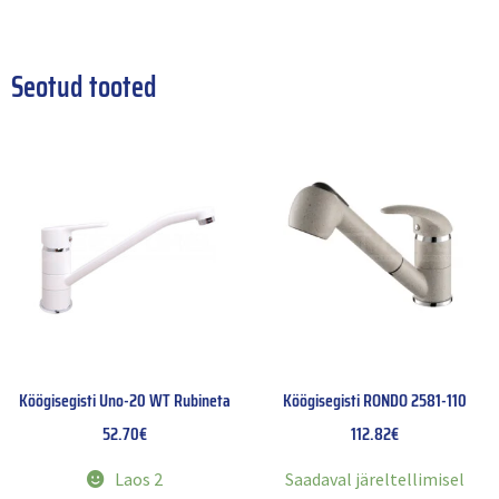
Seotud tooted
Köögisegisti Uno-20 WT Rubineta
Köögisegisti RONDO 2581-110
52.70
€
112.82
€
Laos 2
Saadaval järeltellimisel