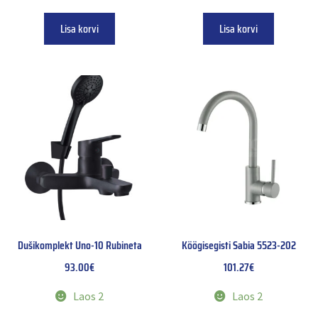
Lisa korvi
Lisa korvi
Dušikomplekt Uno-10 Rubineta
Köögisegisti Sabia 5523-202
93.00
€
101.27
€
Laos 2
Laos 2