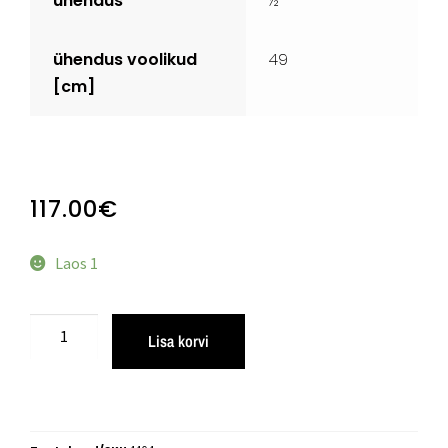
ühendus
½ ”
ühendus voolikud
49
[cm]
117.00
€
Laos 1
Lisa korvi