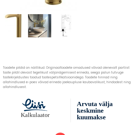
Toodete pildid on näitlikud. Originaaltoodete omadused võivad olenevalt partiist
toote pildil olevast tegelikust väljanägemisest erineda, seega palun tutvuge
tootekirjeldustes toodud tootespetsifikatsioonidega. Toodete hinnad ning
allahindlused e-poes võivad erineda jaekaupluse kaubavalikust, hindadest ning
allahindlusest.