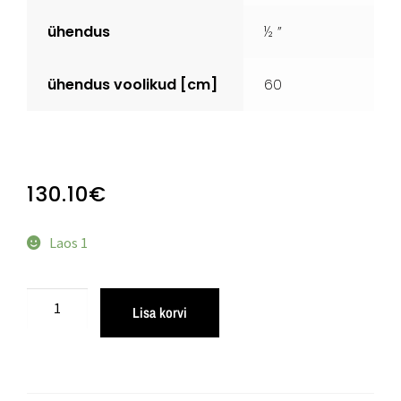
ühendus
½ ”
ühendus
voolikud [cm]
60
130.10
€
Laos 1
Lisa korvi