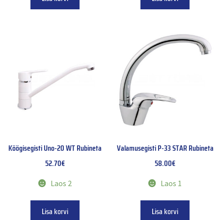
Köögisegisti Uno-20 WT Rubineta
Valamusegisti P-33 STAR Rubineta
52.70
€
58.00
€
Laos 2
Laos 1
Lisa korvi
Lisa korvi