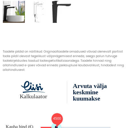
Toodete pildid on näitlikud. Originaaltoodete omadused võivad olenevalt partiist
toote pildil olevast tegelikust väljanägemisest erineda, seega palun tutvuge
tootekirjeldustes toodud tootespetsifikatsioonidega. Toodete hinnad ning
allahindlused e-poes võivad erineda jaekaupluse kaubavalikust, hindadest ning
allahindlusest.