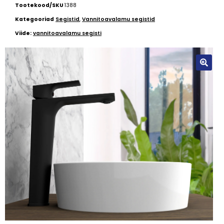
Tootekood/SKU
1388
Kategooriad
Segistid
,
Vannitoavalamu segistid
Viide:
vannitoavalamu segisti
🔍