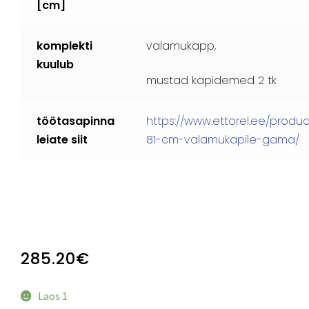
[cm]
komplekti
valamukapp,
kuulub
mustad käpidemed 2 tk
töötasapinna
https://www.ettorel.ee/produc
leiate siit
81-cm-valamukapile-gama/
285.20
€
Laos 1