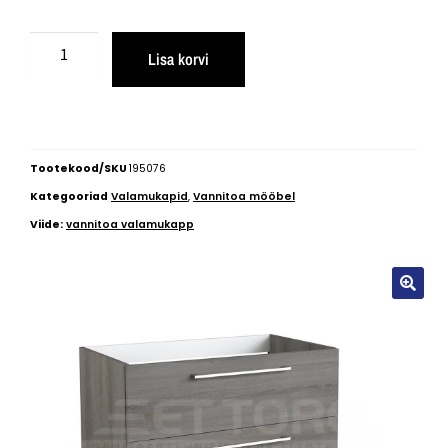
Lisa korvi
Tootekood/SKU
195076
Kategooriad
Valamukapid
,
Vannitoa mööbel
Viide:
vannitoa valamukapp
🔍