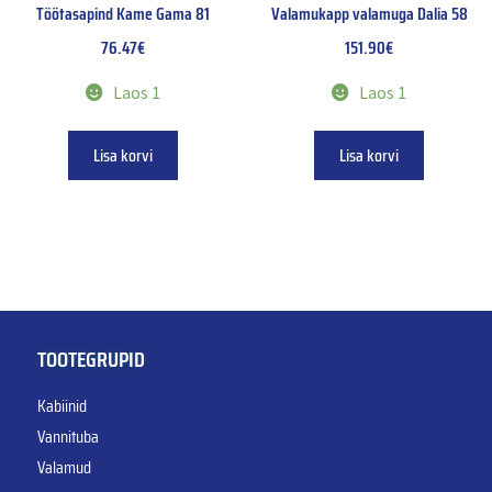
Töötasapind Kame Gama 81
Valamukapp valamuga Dalia 58
76.47
€
151.90
€
Laos 1
Laos 1
Lisa korvi
Lisa korvi
TOOTEGRUPID
Kabiinid
Vannituba
Valamud