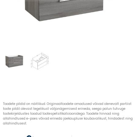
Toodete pildid on näitlikud. Originaaltoodete omadused võivad olenevalt partiist
toote pildil olevast tegelikust väljanägemisest erineda, seega palun tutvuge
tootekirjeldustes toodud tootespetsifikatsioonidega. Toodete hinnad ning
allahindlused e-poes võivad erineda jaekaupluse kaubavalikust, hindadest ning
allahindlusest.