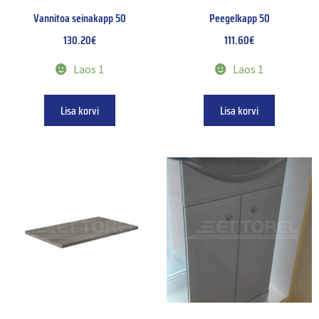
Vannitoa seinakapp 50
Peegelkapp 50
130.20
€
111.60
€
Laos 1
Laos 1
Lisa korvi
Lisa korvi