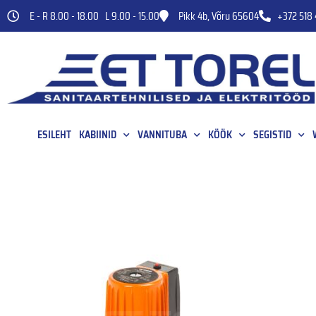
E - R 8.00 - 18.00 L 9.00 - 15.00
Pikk 4b, Võru 65604
+372 518 
ESILEHT
KABIINID
VANNITUBA
KÖÖK
SEGISTID