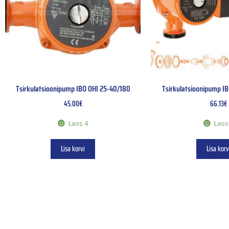
Tsirkulatsioonipump IBO OHI 25-40/180
Tsirkulatsioonipump I
45.00
€
66.13
€
Laos 4
Laos
Lisa korvi
Lisa korv