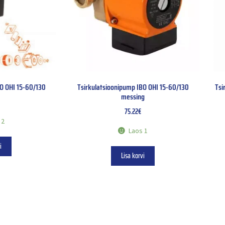
BO OHI 15-60/130
Tsirkulatsioonipump IBO OHI 15-60/130
Tsi
messing
75.22
€
 2
Laos 1
i
Lisa korvi