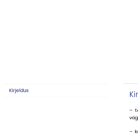
Kirjeldus
Ki
– t
väg
– k