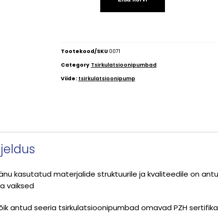
Tootekood/SKU
0071
Category
Tsirkulatsioonipumbad
Viide:
tsirkulatsioonipump
rjeldus
änu kasutatud materjalide struktuurile ja kvaliteedile on an
a vaiksed
õik antud seeria tsirkulatsioonipumbad omavad PZH sertifika