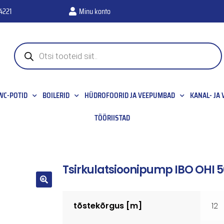
4221
Minu konto
WC-POTID
BOILERID
HÜDROFOORID JA VEEPUMBAD
KANAL- JA
TÖÖRIISTAD
Tsirkulatsioonipump IBO OHI 
🔍
tõstekõrgus [m]
12