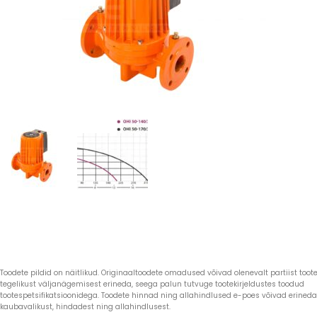
Toodete pildid on näitlikud. Originaaltoodete omadused võivad olenevalt partiist toote 
tegelikust väljanägemisest erineda, seega palun tutvuge tootekirjeldustes toodud
tootespetsifikatsioonidega. Toodete hinnad ning allahindlused e-poes võivad erined
kaubavalikust, hindadest ning allahindlusest.