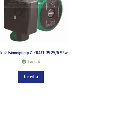
rkulatsioonipump Z-KRAFT RS 25/6 93w
Laos 4
Loe edasi