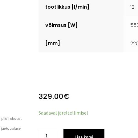
tootlikkus [l/min]
12
võimsus [W]
55
[mm]
22
329.00
€
Saadaval järeltellimisel
pildil olevast
a jaekaupluse
Lisa korvi