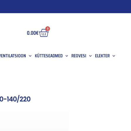
0
0.00
€
 VENTILATSIOON
KÜTTESEADMED
REOVESI
ELEKTER
50-140/220