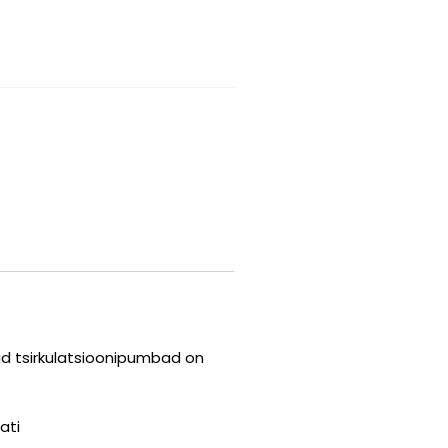
tud tsirkulatsioonipumbad on
ati