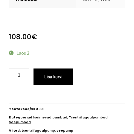
108.00
€
Laos 2
Lisa korvi
Tootekood/SKU
001
Kategooriad
Iseimevad pumbad
,
Tsentrifugaalpumbad
,
Veepumbad
Viited:
tsentrifugaalpump
,
veepump