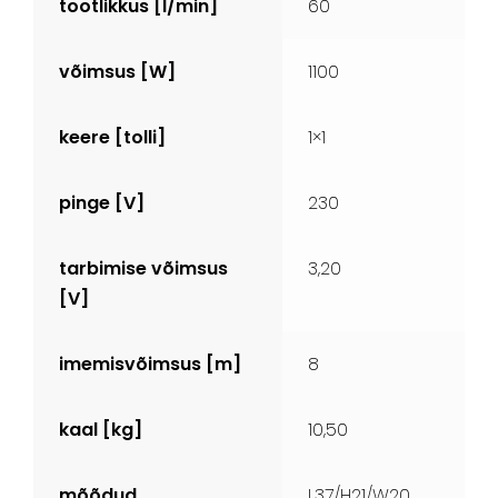
t
ootlikkus [l/min]
60
v
õimsus [W]
1100
k
eere [tolli]
1×1
p
inge [V]
230
t
arbimise võimsus
3,20
[V]
i
memisvõimsus [m]
8
k
aal [kg]
10,50
m
õõdud
L37/H21/W20