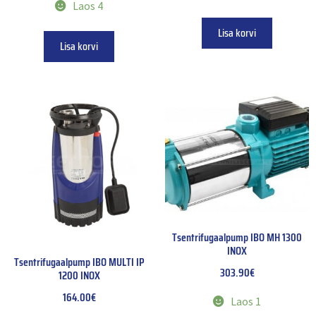
Laos 4
Lisa korvi
Lisa korvi
Tsentrifugaalpump IBO MH 1300
INOX
Tsentrifugaalpump IBO MULTI IP
303.90
€
1200 INOX
164.00
€
Laos 1