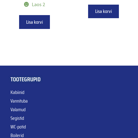
Laos 2
Lisa korvi
Lisa korvi
TOOTEGRUPID
Kabiinid
Vannituba
Valamud
Segistid
WC-potid
Boilerid