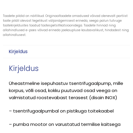
Toodete pildid on näitlikud. Originaaltoodete omadused võivad olenevalt partiist
toote pildil olevast tegelikust väljanägemisest erineda, seega palun tutvuge
tootekirjeldustes toodud tootespetsifikatsioonidega. Toodete hinnad ning
allahindlused e-poes võivad erineda jaekaupluse kaubavalikust, hindadest ning
allahindlusest.
Kirjeldus
Kirjeldus
Üheastmeline isepuhastuv tsentrifugaalpump, mille
korpus, võlli osad, kokku puutuvad osad veega on
valmistatud roostevabast terasest (disain INOX)
– tsentrifugaalpumbal on pistikuga toitekaabel
– pumba mootor on varustatud termilise kaitsega