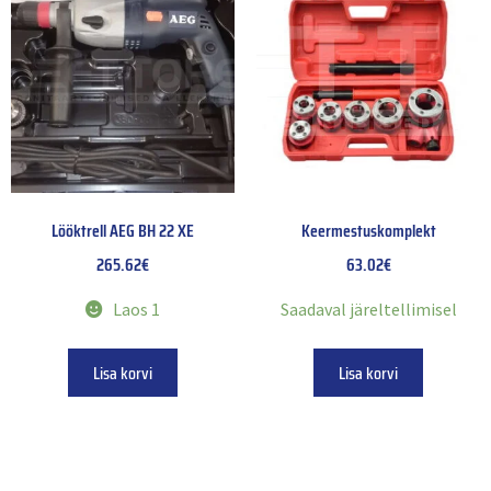
Lööktrell AEG BH 22 XE
Keermestuskomplekt
265.62
€
63.02
€
Laos 1
Saadaval järeltellimisel
Lisa korvi
Lisa korvi