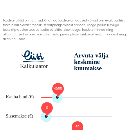
Toodete pildid on näitlikud. Originaaltoodete omadused võivad olenevalt partiist
toote pildil olevast tegelikust väljanägemisest erineda, seega palun tutvuge
tootekirjeldustes toodud tootespetsifikatsioonidega. Toodete hinnad ning
allahindlused e-poes võivad erineda jaekaupluse kaubavalikust, hindadest ning
allahindlusest.