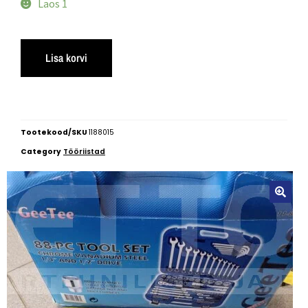
Laos 1
Lisa korvi
Tootekood/SKU
1188015
Category
Tööriistad
🔍