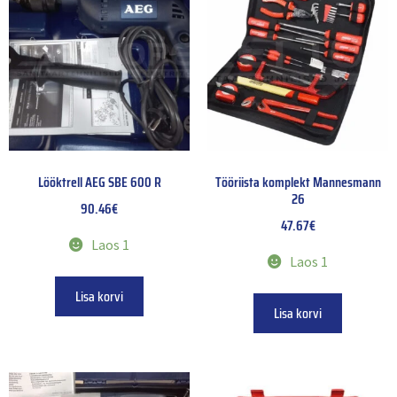
Lööktrell AEG SBE 600 R
Tööriista komplekt Mannesmann
26
90.46
€
47.67
€
Laos 1
Laos 1
Lisa korvi
Lisa korvi