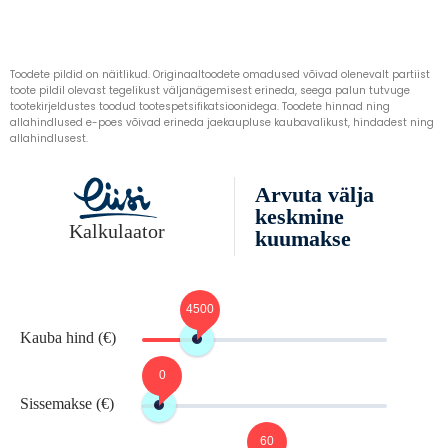
Toodete pildid on näitlikud. Originaaltoodete omadused võivad olenevalt partiist
toote pildil olevast tegelikust väljanägemisest erineda, seega palun tutvuge
tootekirjeldustes toodud tootespetsifikatsioonidega. Toodete hinnad ning
allahindlused e-poes võivad erineda jaekaupluse kaubavalikust, hindadest ning
allahindlusest.