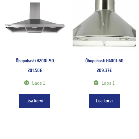
Õhupuhasti H200I-90
Õhupuhasti H400I-60
201.50
€
209.37
€
Laos 1
Laos 1
Lisa korvi
Lisa korvi