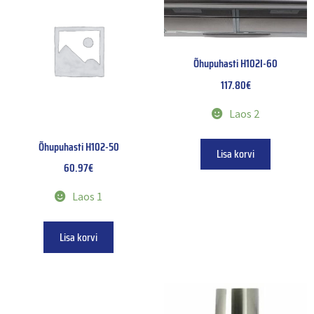
Õhupuhasti H102I-60
117.80
€
Laos 2
Õhupuhasti H102-50
Lisa korvi
60.97
€
Laos 1
Lisa korvi