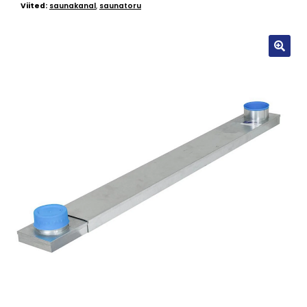
Viited:
saunakanal
,
saunatoru
🔍