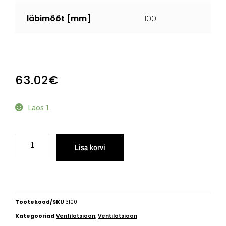
läbimõõt [mm]
100
63.02
€
Laos 1
Lisa korvi
Tootekood/SKU
3100
Kategooriad
Ventilatsioon
,
Ventilatsioon