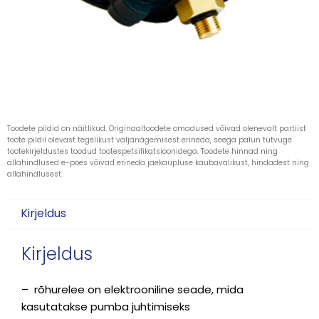
Toodete pildid on näitlikud. Originaaltoodete omadused võivad olenevalt partiist
toote pildil olevast tegelikust väljanägemisest erineda, seega palun tutvuge
tootekirjeldustes toodud tootespetsifikatsioonidega. Toodete hinnad ning
allahindlused e-poes võivad erineda jaekaupluse kaubavalikust, hindadest ning
allahindlusest.
Kirjeldus
Kirjeldus
– rõhurelee on elektrooniline seade, mida
kasutatakse pumba juhtimiseks