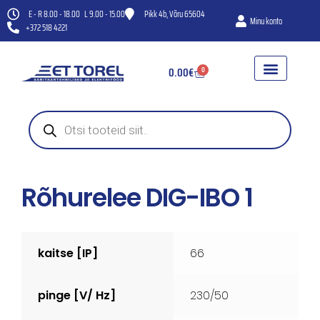
E - R 8.00 - 18.00 L 9.00 - 15.00
Pikk 4b, Võru 65604
Minu konto
+372 518 4221
0.00
€
0
WC-POTID
HÜDROFOORID JA VEEPUMBA
KANAL- JA VENTILAT
Rõhurelee DIG-IBO 1
kaitse [IP]
66
pinge [V/ Hz]
230/50