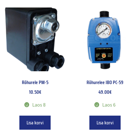
Rõhurele PM-5
Rõhurelee IBO PC-59
10.50
€
49.00
€
Laos 8
Laos 6
Lisa korvi
Lisa korvi