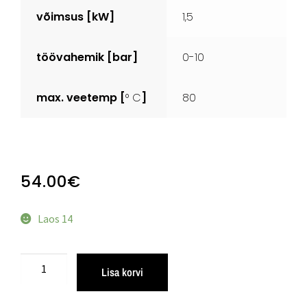
võimsus [kW]
1,5
töövahemik [bar]
0-10
max. veetemp [
° C
]
80
54.00
€
Laos 14
Lisa korvi