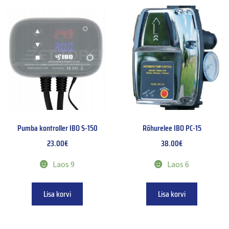
Pumba kontroller IBO S-150
Rõhurelee IBO PC-15
23.00
€
38.00
€
Laos 9
Laos 6
Lisa korvi
Lisa korvi