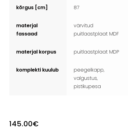
kõrgus [cm]
87
materjal
värvitud
fassaad
puitlaastplaat MDF
materjal korpus
puitlaastplaat MDP
komplekti kuulub
peegelkapp,
valgustus,
pistikupesa
145.00
€