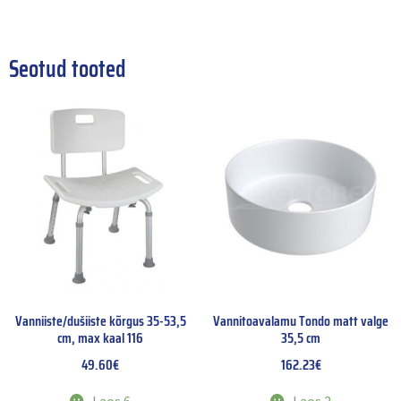
Seotud tooted
Vanniiste/dušiiste kõrgus 35-53,5
Vannitoavalamu Tondo matt valge
cm, max kaal 116
35,5 cm
49.60
€
162.23
€