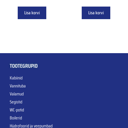
Lisa korvi
Lisa korvi
TOOTEGRUPID
Kabiinid
Vannituba
Valamud
Segistid
WC-potid
Boilerid
Hüdrofoorid ja veepumbad