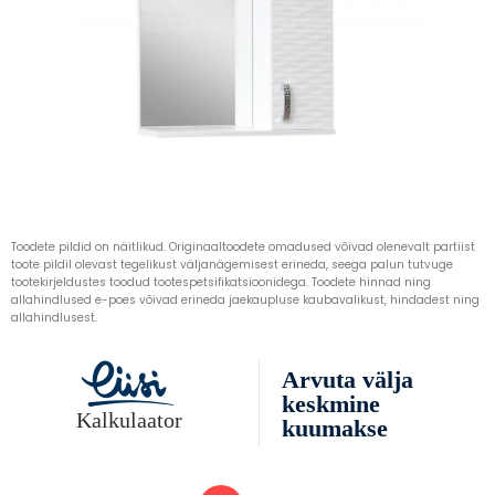
Toodete pildid on näitlikud. Originaaltoodete omadused võivad olenevalt partiist
toote pildil olevast tegelikust väljanägemisest erineda, seega palun tutvuge
tootekirjeldustes toodud tootespetsifikatsioonidega. Toodete hinnad ning
allahindlused e-poes võivad erineda jaekaupluse kaubavalikust, hindadest ning
allahindlusest.