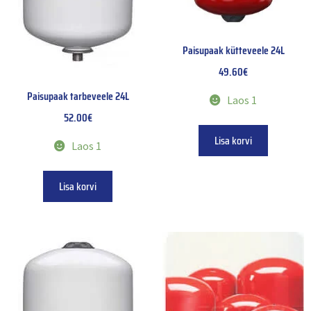
Paisupaak kütteveele 24L
49.60
€
Paisupaak tarbeveele 24L
Laos 1
52.00
€
Lisa korvi
Laos 1
Lisa korvi