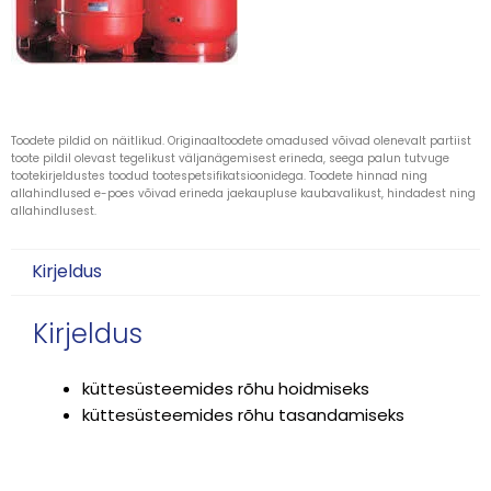
Toodete pildid on näitlikud. Originaaltoodete omadused võivad olenevalt partiist
toote pildil olevast tegelikust väljanägemisest erineda, seega palun tutvuge
tootekirjeldustes toodud tootespetsifikatsioonidega. Toodete hinnad ning
allahindlused e-poes võivad erineda jaekaupluse kaubavalikust, hindadest ning
allahindlusest.
Kirjeldus
Kirjeldus
küttesüsteemides rõhu hoidmiseks
küttesüsteemides rõhu tasandamiseks