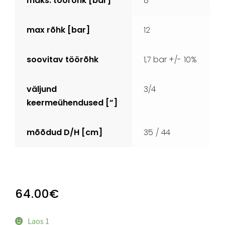
maks. töörõhk [bar]
8
max rõhk [bar]
12
soovitav töörõhk
1,7 bar +/- 10%
väljund
3/4
keermeühendused [”]
mõõdud D/H [cm]
35 / 44
64.00
€
Laos 1