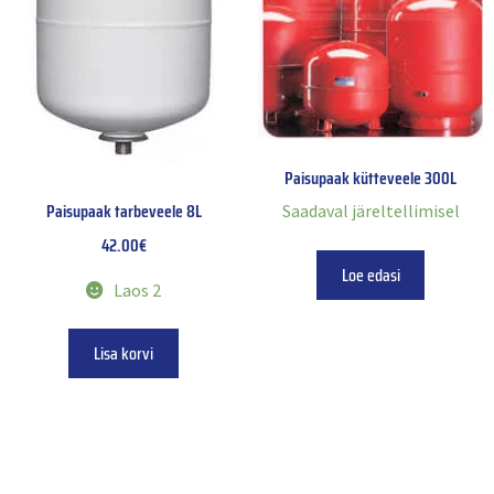
Paisupaak kütteveele 300L
Paisupaak tarbeveele 8L
Saadaval järeltellimisel
42.00
€
Loe edasi
Laos 2
Lisa korvi