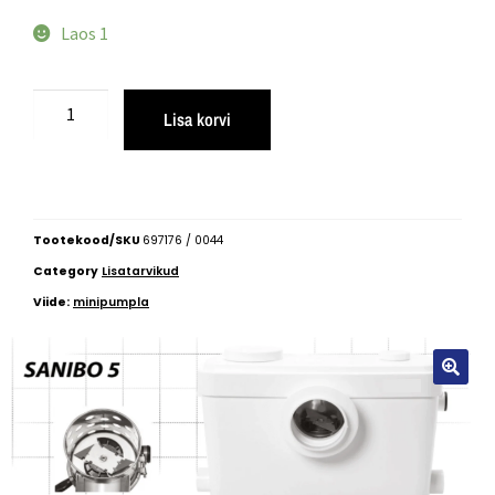
Laos 1
Lisa korvi
Tootekood/SKU
697176 / 0044
Category
Lisatarvikud
Viide:
minipumpla
🔍