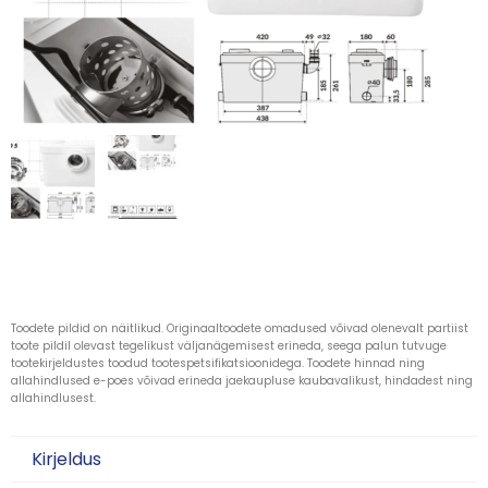
Toodete pildid on näitlikud. Originaaltoodete omadused võivad olenevalt partiist
toote pildil olevast tegelikust väljanägemisest erineda, seega palun tutvuge
tootekirjeldustes toodud tootespetsifikatsioonidega. Toodete hinnad ning
allahindlused e-poes võivad erineda jaekaupluse kaubavalikust, hindadest ning
allahindlusest.
Kirjeldus