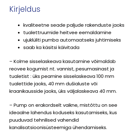
Kirjeldus
kvaliteetne seade paljude rakenduste jaoks
tualettruumide heitvee eemaldamine
ujuklüliti pumba automaatseks juhtimiseks
saab ka käsitsi käivitada
– Kolme sisselaskeava kasutamine võimaldab
reovee kogumist nt. vannist, pesumasinast ja
tualetist : üks peamine sisselaskeava 100 mm
tualettide jaoks, 40 mm dušialuste või
kraanikausside jaoks, üks väljalaskeava 40 mm.
– Pump on erakordselt vaikne, mistõttu on see
ideaalne lahendus koduseks kasutamiseks, kus
puuduvad tehnilised vahendid
kanalisatsioonisüsteemiga ühendamiseks.