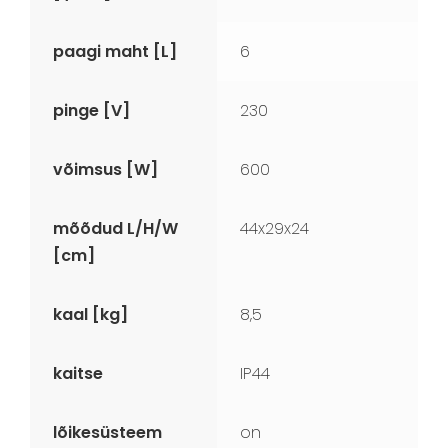
paagi maht [L]
6
pinge [V]
230
võimsus [W]
600
mõõdud L/H/W
44x29x24
[cm]
kaal [kg]
8,5
kaitse
IP44
lõikesüsteem
on