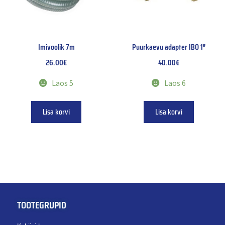
Imivoolik 7m
Puurkaevu adapter IBO 1″
26.00
€
40.00
€
Laos 5
Laos 6
Lisa korvi
Lisa korvi
TOOTEGRUPID