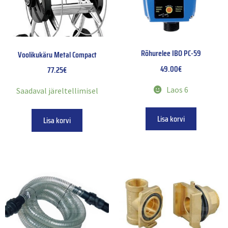
Rõhurelee IBO PC-59
Voolikukäru Metal Compact
49.00
€
77.25
€
Laos 6
Saadaval järeltellimisel
Lisa korvi
Lisa korvi