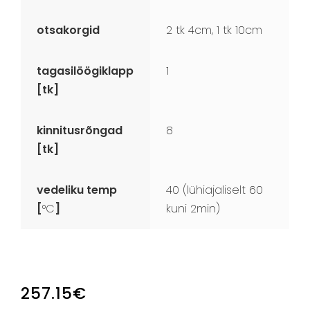
otsakorgid
2 tk 4cm, 1 tk 10cm
tagasilöögiklapp
1
[tk]
kinnitusrõngad
8
[tk]
vedeliku temp
40 (lühiajaliselt 60
[
°C
]
kuni 2min)
257.15
€