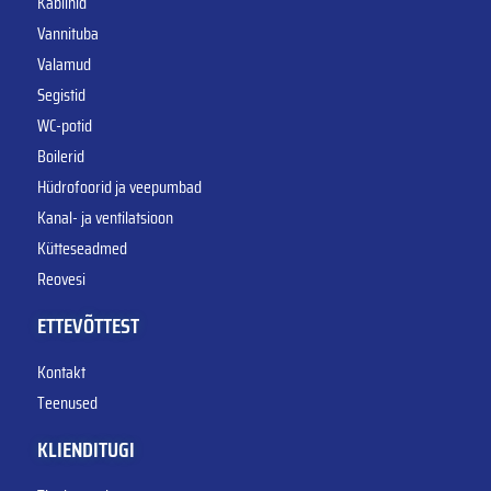
Kabiinid
Vannituba
Valamud
Segistid
WC-potid
Boilerid
Hüdrofoorid ja veepumbad
Kanal- ja ventilatsioon
Kütteseadmed
Reovesi
ETTEVÕTTEST
Kontakt
Teenused
KLIENDITUGI