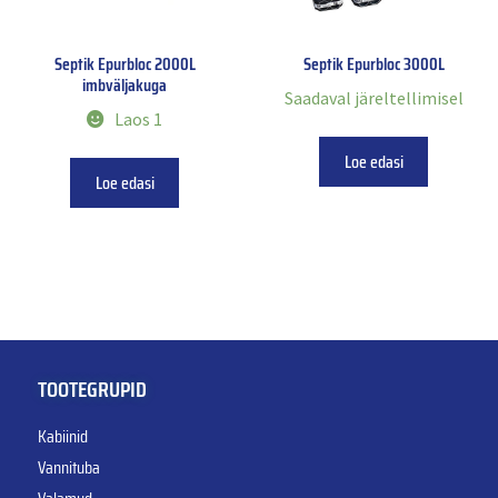
Septik Epurbloc 2000L
Septik Epurbloc 3000L
imbväljakuga
Saadaval järeltellimisel
Laos 1
Loe edasi
Loe edasi
TOOTEGRUPID
Kabiinid
Vannituba