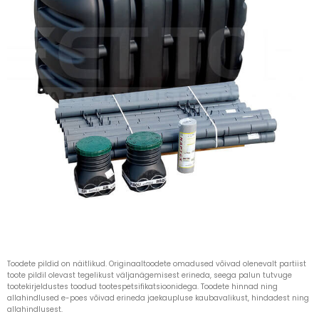
Toodete pildid on näitlikud. Originaaltoodete omadused võivad olenevalt partiist
toote pildil olevast tegelikust väljanägemisest erineda, seega palun tutvuge
tootekirjeldustes toodud tootespetsifikatsioonidega. Toodete hinnad ning
allahindlused e-poes võivad erineda jaekaupluse kaubavalikust, hindadest ning
allahindlusest.