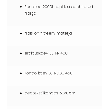
Epurbloc 2000L septik sisseehitatud
filtriga
filtris on filtreeriv materjal
eralduskaev SL-RR 450
kontrollkaev SL-RBOU 450
geotekstiilkangas 50×0.5m