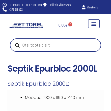
E - R 8.00 - 18.00 L 9.00 - 15.00
Pikk 4b, Võru 65604
Minu konto
+372 518 4221
0.00
€
0
WC-POTID
HÜDROFOORID JA VEEPUMBA
KANAL- JA VENTILAT
Septik Epurbloc 2000L
Septik Epurbloc 2000L:
Mõõdud: 1900 x 1190 x 1440 mm