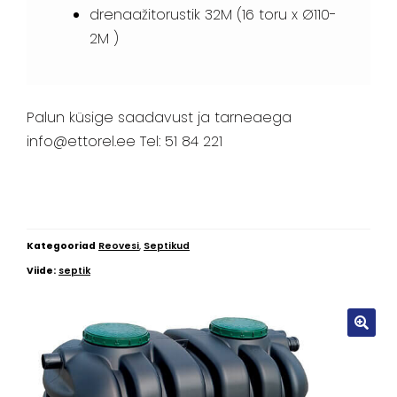
drenaažitorustik 32M (16 toru x Ø110-
2M )
Palun küsige saadavust ja tarneaega
info@ettorel.ee Tel: 51 84 221
Kategooriad
Reovesi
,
Septikud
Viide:
septik
🔍