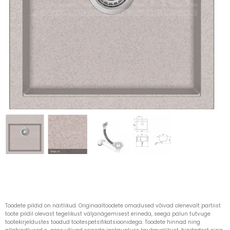
Toodete pildid on näitlikud. Originaaltoodete omadused võivad olenevalt partiist
toote pildil olevast tegelikust väljanägemisest erineda, seega palun tutvuge
tootekirjeldustes toodud tootespetsifikatsioonidega. Toodete hinnad ning