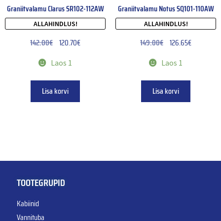
Graniitvalamu Clarus SR102-112AW
Graniitvalamu Notus SQ101-110AW
ALLAHINDLUS!
ALLAHINDLUS!
142.00
€
120.70
€
149.00
€
126.65
€
Laos 1
Laos 1
Lisa korvi
Lisa korvi
TOOTEGRUPID
Kabiinid
Vannituba