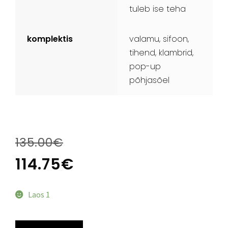
tuleb ise teha
komplektis
valamu, sifoon,
tihend, klambrid,
pop-up
põhjasõel
135.00
€
114.75
€
Laos 1