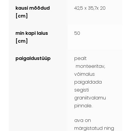
kausi mõõdud
42,5 x 35,7x 20
[cm]
min kapi laius
50
[cm]
paigaldustüüp
pealt
monteeritav,
võimalus
paigaldada
segisti
graniitvalamu
pinnale.
ava on
märgistatud ning