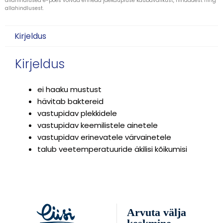
allahindlused e-poes võivad erineda jaekaupluse kaubavalikust, hindadest ning
allahindlusest.
Kirjeldus
Kirjeldus
ei haaku mustust
hävitab baktereid
vastupidav plekkidele
vastupidav keemilistele ainetele
vastupidav erinevatele värvainetele
talub veetemperatuuride äkilisi kõikumisi