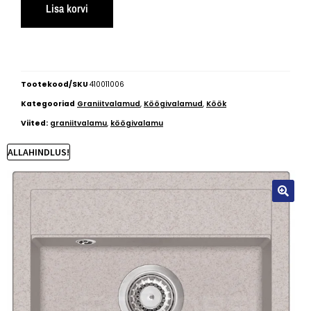
Lisa korvi
Tootekood/SKU
410011006
Kategooriad
Graniitvalamud
,
Köögivalamud
,
Köök
Viited:
graniitvalamu
,
köögivalamu
ALLAHINDLUS!
🔍