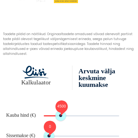
Toodete pildid on näitlikud. Originaaltoodete omadused võivad olenevalt partiist
toote pildil olevast tegelikust väljanägemisest erineda, seega palun tutvuge
tootekirjeldustes toodud tootespetsifikatsioonidega. Toodete hinnad ning
allahindlused e-poes võivad erineda jaekaupluse kaubavalikust, hindadest ning
allahindlusest.