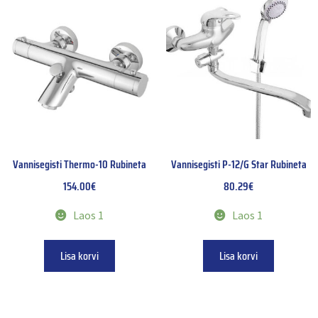
Vannisegisti Thermo-10 Rubineta
Vannisegisti P-12/G Star Rubineta
154.00
€
80.29
€
Laos 1
Laos 1
Lisa korvi
Lisa korvi