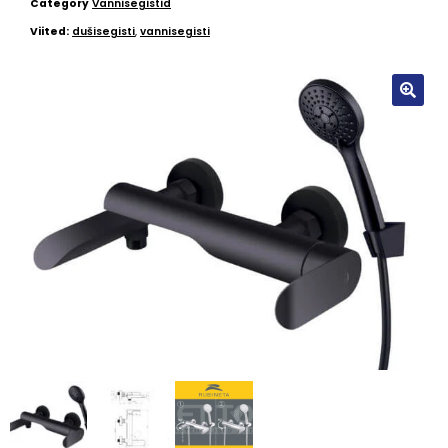
Category
Vannisegistid
Viited:
dušisegisti
,
vannisegisti
🔍