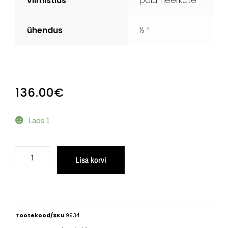
viimistlus
polümeerkate
ühendus
½ ”
136.00
€
Laos 1
Lisa korvi
Tootekood/SKU
9934