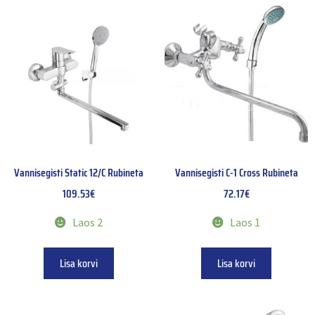
Vannisegisti Static 12/C Rubineta
Vannisegisti C-1 Cross Rubineta
109.53
€
72.17
€
Laos 2
Laos 1
Lisa korvi
Lisa korvi