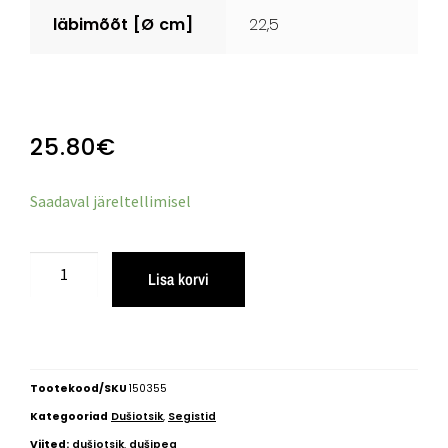
läbimõõt
[Ø
cm]
22,5
25.80
€
Saadaval järeltellimisel
Lisa korvi
Tootekood/SKU
150355
Kategooriad
Dušiotsik
,
Segistid
Viited:
dušiotsik
,
dušipea