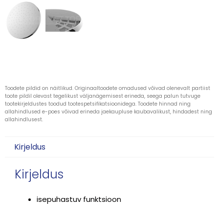
Toodete pildid on näitlikud. Originaaltoodete omadused võivad olenevalt partiist
toote pildil olevast tegelikust väljanägemisest erineda, seega palun tutvuge
tootekirjeldustes toodud tootespetsifikatsioonidega. Toodete hinnad ning
allahindlused e-poes võivad erineda jaekaupluse kaubavalikust, hindadest ning
allahindlusest.
Kirjeldus
Kirjeldus
isepuhastuv funktsioon