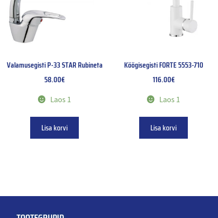
Valamusegisti P-33 STAR Rubineta
Köögisegisti FORTE 5553-710
58.00
€
116.00
€
Laos 1
Laos 1
Lisa korvi
Lisa korvi
TOOTEGRUPID