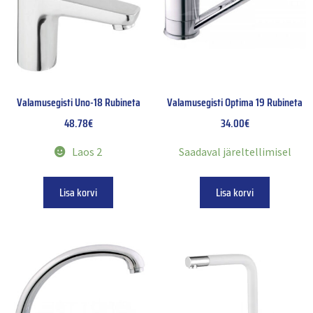
Valamusegisti Uno-18 Rubineta
Valamusegisti Optima 19 Rubineta
48.78
€
34.00
€
Laos 2
Saadaval järeltellimisel
Lisa korvi
Lisa korvi