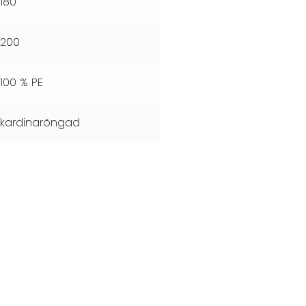
180
200
100 % PE
kardinarõngad