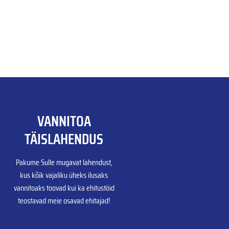
VANNITOA
TÄISLAHENDUS
Pakume Sulle mugavat lahendust,
kus kõik vajaliku üheks ilusaks
vannitoaks toovad kui ka ehitustöid
teostavad meie osavad ehitajad!