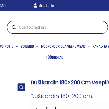
4221
Minu konto
WC-POTID
BOILERID
HÜDROFOORID JA VEEPUMBAD
KANAL- JA
TÖÖRIISTAD
Dušikardin 180×200 Cm Veepii
🔍
Dušikardin 180×200 cm: