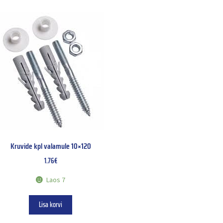
Kruvide kpl valamule 10×120
1.76
€
Laos 7
Lisa korvi