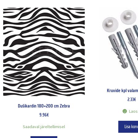
Kruvide kpl vala
2.33
€
Dušikardin 180×200 cm Zebra
Laos
9.96
€
Lisa korv
Saadaval järeltellimisel