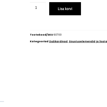
Lisa korvi
Tootekood/SKU
60700
Kategooriad
Dušikardinad
,
Sisustuselemendid ja lisata