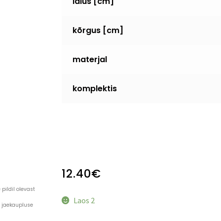
laius [cm]
kõrgus [cm]
materjal
komplektis
12.40
€
pildil olevast
Laos 2
a jaekaupluse