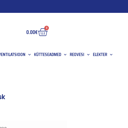
0
0.00
€
 VENTILATSIOON
KÜTTESEADMED
REOVESI
ELEKTER
sk