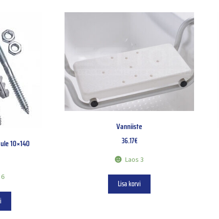
Vanniiste
36.17
€
mule 10×140
Laos 3
 6
Lisa korvi
i