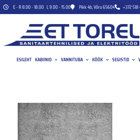
E - R 8.00 - 18.00 L 9.00 - 15.00
Pikk 4b, Võru 65604
+372 518 
ESILEHT
KABIINID
VANNITUBA
KÖÖK
SEGISTID