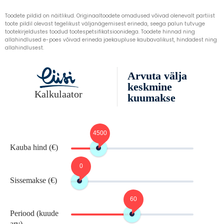
Toodete pildid on näitlikud. Originaaltoodete omadused võivad olenevalt partiist
toote pildil olevast tegelikust väljanägemisest erineda, seega palun tutvuge
tootekirjeldustes toodud tootespetsifikatsioonidega. Toodete hinnad ning
allahindlused e-poes võivad erineda jaekaupluse kaubavalikust, hindadest ning
allahindlusest.