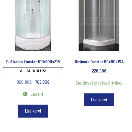
Dušikabiin Constar 100x100x215
Dušinurk Constar 80x80x194
226.30
€
ALLAHINDLUS!
920.00
€
782.00
€
Saadaval järeltellimisel
Laos 4
Lisa korvi
Lisa korvi