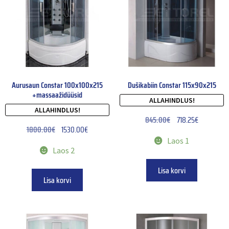
Aurusaun Constar 100x100x215
Dušikabiin Constar 115x90x215
+massaažidüüsid
ALLAHINDLUS!
ALLAHINDLUS!
845.00
€
718.25
€
1800.00
€
1530.00
€
Laos 1
Laos 2
Lisa korvi
Lisa korvi