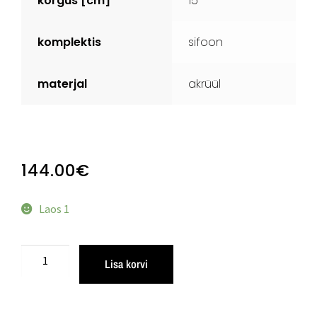
kõrgus [cm]
15
komplektis
sifoon
m
aterjal
akrüül
144.00
€
Laos 1
Lisa korvi