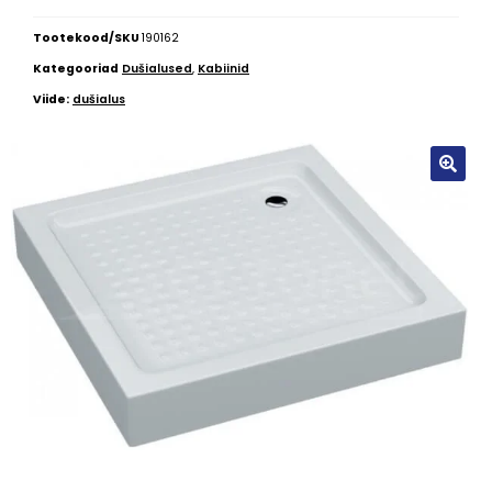
Tootekood/SKU
190162
Kategooriad
Dušialused
,
Kabiinid
Viide:
dušialus
🔍