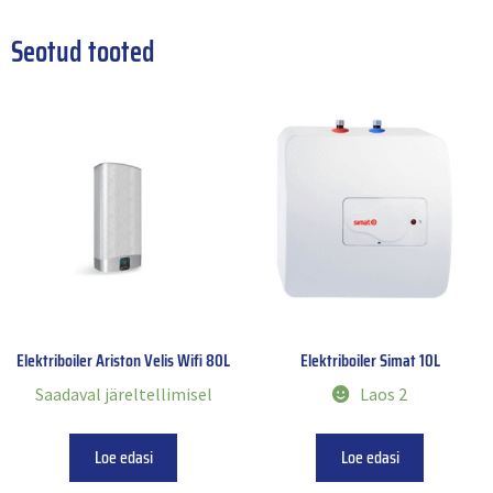
Seotud tooted
Elektriboiler Ariston Velis Wifi 80L
Elektriboiler Simat 10L
Saadaval järeltellimisel
Laos 2
Loe edasi
Loe edasi