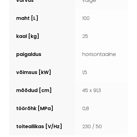
värvus
valge
maht [L]
100
kaal [kg]
25
paigaldus
horisontaalne
võimsus [kW]
1,5
mõõdud [cm]
45 x 91,3
töörõhk [MPa]
0,8
toiteallikas [V/Hz]
230 / 50