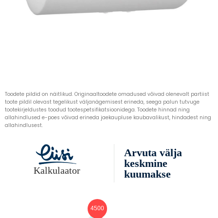
Toodete pildid on näitlikud. Originaaltoodete omadused võivad olenevalt partiist
toote pildil olevast tegelikust väljanägemisest erineda, seega palun tutvuge
tootekirjeldustes toodud tootespetsifikatsioonidega. Toodete hinnad ning
allahindlused e-poes võivad erineda jaekaupluse kaubavalikust, hindadest ning
allahindlusest.