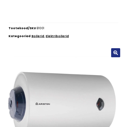
Tootekood/SKU
B1001
Kategooriad
Boilerid
,
Elektriboilerid
🔍