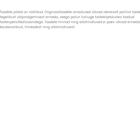
Toodete pildid on näitlikud. Originaaltoodete omadused võivad olenevalt partiist toote 
tegelikust väljanägemisest erineda, seega palun tutvuge tootekirjeldustes toodud
tootespetsifikatsioonidega. Toodete hinnad ning allahindlused e-poes võivad erined
kaubavalikust, hindadest ning allahindlusest.