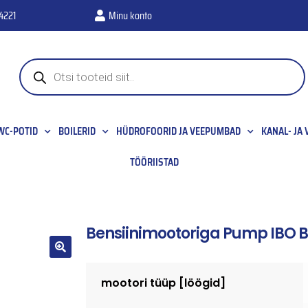
4221
Minu konto
WC-POTID
BOILERID
HÜDROFOORID JA VEEPUMBAD
KANAL- JA
TÖÖRIISTAD
Bensiinimootoriga Pump IBO B
🔍
mootori tüüp [löögid]