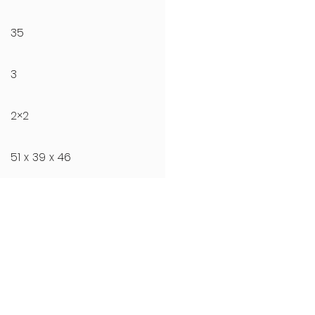
35
3
2×2
51 x 39 x 46