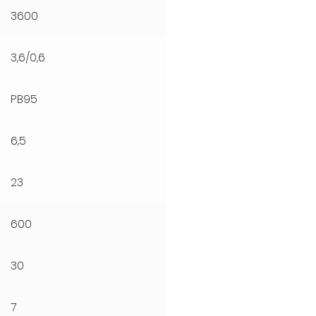
3600
3,6/0,6
PB95
6,5
23
600
30
7