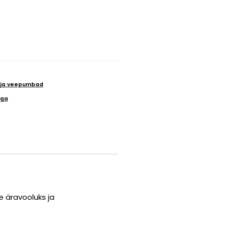
 ja veepumbad
iga
 äravooluks ja