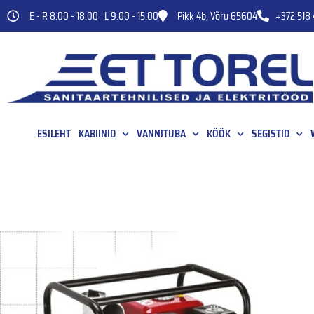
E - R 8.00 - 18.00 L 9.00 - 15.00
Pikk 4b, Võru 65604
+372 518 
ESILEHT
KABIINID
VANNITUBA
KÖÖK
SEGISTID