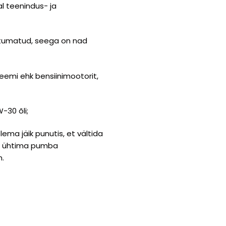
l teenindus- ja
õltumatud, seega on nad
eemi ehk bensiinimootorit,
-30 õli;
lema jäik punutis, et vältida
eab ühtima pumba
m.