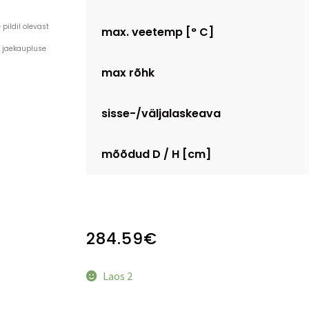
pildil olevast
max. veetemp [° C]
a jaekaupluse
max rõhk
sisse-/väljalaskeava
mõõdud D / H [cm]
284.59
€
Laos 2