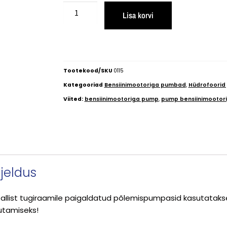
Lisa korvi
Tootekood/SKU
0115
Kategooriad
Bensiinimootoriga pumbad
,
Hüdrofoorid
Viited:
bensiinimootoriga pump
,
pump bensiinimootor
rjeldus
allist tugiraamile paigaldatud põlemispumpasid kasutatakse
sutamiseks!