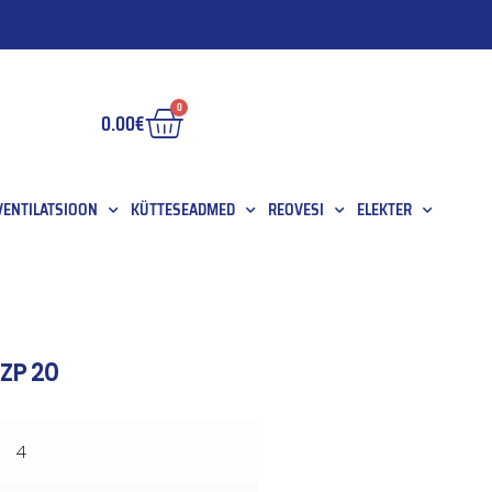
0
0.00
€
 VENTILATSIOON
KÜTTESEADMED
REOVESI
ELEKTER
ZP 20
4