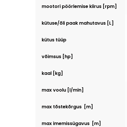
mootori pöörlemise kiirus [rpm]
kütuse/õli paak mahutavus [L]
kütus tüüp
võimsus [hp]
kaal [kg]
max voolu [l/min]
max tõstekõrgus [m]
max imemissügavus [m]