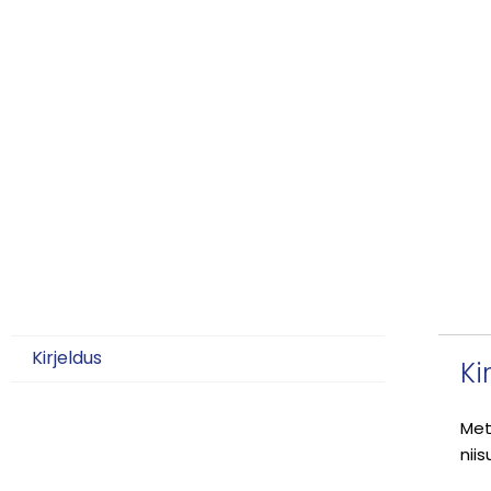
Kirjeldus
Ki
Met
nii