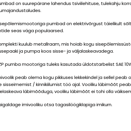
umbad on suurepärane lahendus tsiviilehituse, tulekahju korra
lumajandustaludes.
isepõlemismootoriga pumbad on elektrivõrgust täielikult s
entide seas väga populaarsed.
omplekti kuulub metallraam, mis hoiab kogu sisepõlemissüst
usepaaki ja pumpa koos sisse- ja väljalaskeavadega.
ZP pumba mootoriga tuleks kasutada üldotstarbelist SAE 10W
mivoolik peab olema kogu pikkuses lekkekindel ja sellel peab o
le sisseimemist / kinnikiilumist töö ajal. Vooliku läbimõõt p
selaskeava läbimõõduga, vooliku läbimõõt ei tohi olla väikse
aigaldage imivooliku otsa tagasilöögiklapiga imikurn.