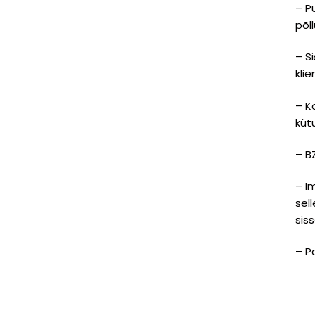
– P
põl
– S
kli
– K
küt
– B
– I
sel
sis
– P