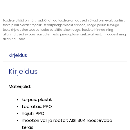
Toodete pildid on näitlikud. Originaaltoodete omadused võivad olenevalt partiist
toote pildil olevast tegelikust väljanägemisest erineda, seega palun tutvuge
tootekirjeldustes toodud tootespetsifikatsioonidega. Toodete hinnad ning
allahindlused e-poes võivad erineda jaekaupluse kaubavalikust, hindadest ning
allahindlusest.
Kirjeldus
Kirjeldus
Materjalid:
korpus: plastik
tööratas: PPO
hajuti: PPO
mootori võll ja rootor: AISI 304 roostevaba
teras