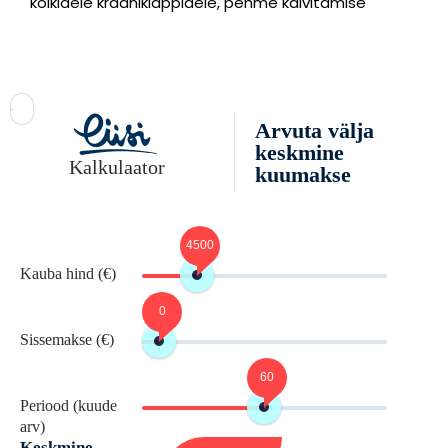
kõikidele kraaniklappidele, pehme käivitamise