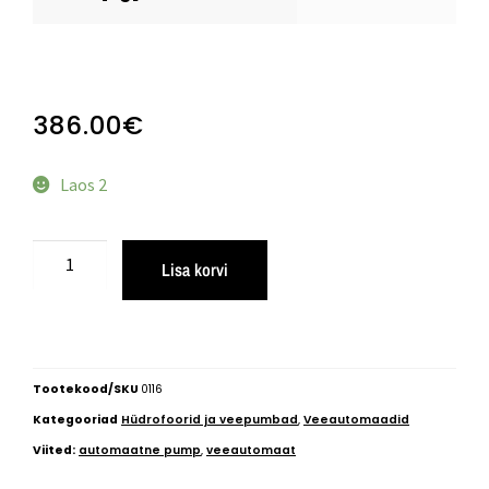
386.00
€
Laos 2
Lisa korvi
Tootekood/SKU
0116
Kategooriad
Hüdrofoorid ja veepumbad
,
Veeautomaadid
Viited:
automaatne pump
,
veeautomaat