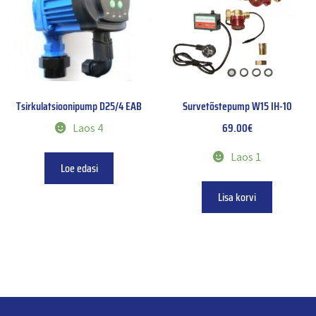
Tsirkulatsioonipump D25/4 EAB
Survetõstepump W15 IH-10
69.00
€
Laos 4
Laos 1
Loe edasi
Lisa korvi