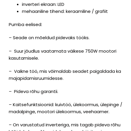
inverteri ekraan: LED
mehaaniline tihend: keraamiline / grafiit
Pumba eelised:
– Seade on mõeldud pidevaks tööks.
– Suur jõudlus vaatamata väikese 750W mootori
kasutamisele.
– Vaikne töö, mis võimaldab seadet paigaldada ka
majapidamisruumidesse.
– Pideva rõhu garantii.
– Kaitsefunktsioonid: kuivtöö, ülekoormus, ülepinge /
madalpinge, mootori ülekoormus, veehaamer.
– On varustatud inverteriga, mis tagab pideva rõhu