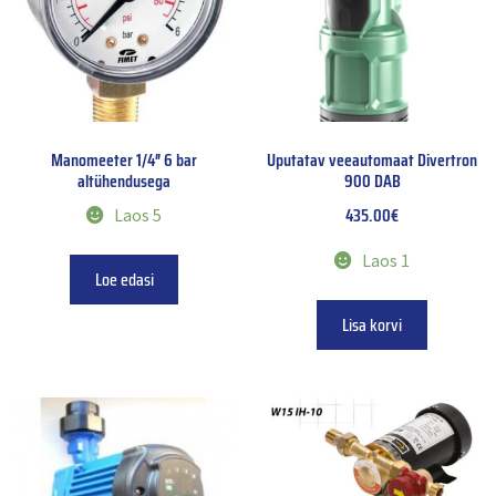
Manomeeter 1/4″ 6 bar
Uputatav veeautomaat Divertron
altühendusega
900 DAB
435.00
€
Laos 5
Laos 1
Loe edasi
Lisa korvi