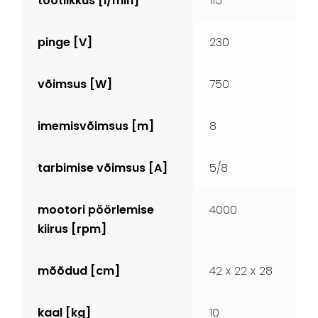
tootlikkus [l/min]
115
pinge [V]
230
võimsus [W]
750
imemisvõimsus [m]
8
tarbimise võimsus [A]
5/8
mootori pöörlemise
4000
kiirus [rpm]
mõõdud [cm]
42 x 22 x 28
kaal [kg]
10