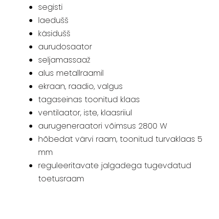
segisti
laedušš
käsidušš
aurudosaator
seljamassaaž
alus metallraamil
ekraan, raadio, valgus
tagaseinas toonitud klaas
ventilaator, iste, klaasriiul
aurugeneraatori võimsus 2800 W
hõbedat värvi raam, toonitud turvaklaas 5
mm
reguleeritavate jalgadega tugevdatud
toetusraam