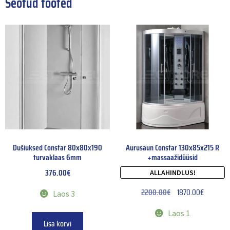
Seotud tooted
Dušiuksed Constar 80x80x190
Aurusaun Constar 130x85x215 R
turvaklaas 6mm
+massaažidüüsid
376.00
€
ALLAHINDLUS!
2200.00
€
1870.00
€
Laos 3
Laos 1
Lisa korvi