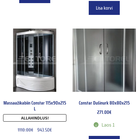
Lisa korvi
Massaažikabiin Constar 115x90x215
Constar Dušinurk 80x80x215
L
271.00
€
ALLAHINDLUS!
Laos 1
1110.00
€
943.50
€