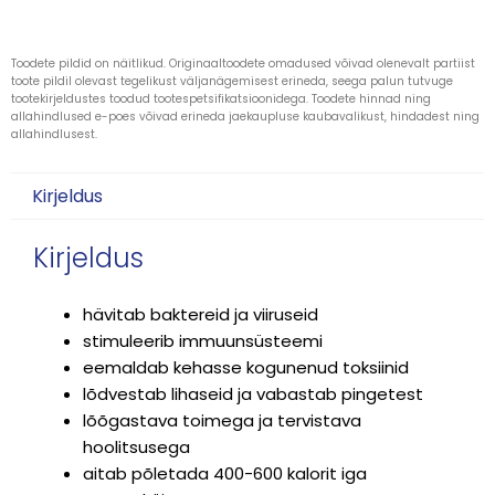
Toodete pildid on näitlikud. Originaaltoodete omadused võivad olenevalt partiist
toote pildil olevast tegelikust väljanägemisest erineda, seega palun tutvuge
tootekirjeldustes toodud tootespetsifikatsioonidega. Toodete hinnad ning
allahindlused e-poes võivad erineda jaekaupluse kaubavalikust, hindadest ning
allahindlusest.
Kirjeldus
Kirjeldus
hävitab baktereid ja viiruseid
stimuleerib immuunsüsteemi
eemaldab kehasse kogunenud toksiinid
lõdvestab lihaseid ja vabastab pingetest
lõõgastava toimega ja tervistava
hoolitsusega
aitab põletada 400-600 kalorit iga