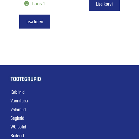
Lisa korvi
Laos 1
Lisa korvi
TOOTEGRUPID
Kabiinid
Vannituba
Valamud
Segistid
WC-potid
Boilerid