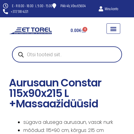
E - R 8.00 - 18.00 L 9.00 - 15.00
Pikk 4b, Võru 65604
Minu konto
+372 518 4221
0.00
€
0
WC-POTID
HÜDROFOORID JA VEEPUMBA
KANAL- JA VENTILAT
Aurusaun Constar
115x90x215 L
+massaažidüüsid
sügava alusega aurusaun, vasak nurk
mõõdud: 115×90 cm, kõrgus 215 cm