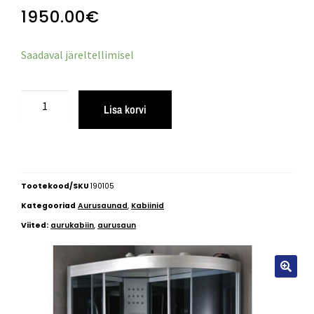
1950.00
€
Saadaval järeltellimisel
Lisa korvi
Tootekood/SKU
190105
Kategooriad
Aurusaunad
,
Kabiinid
Viited:
aurukabiin
,
aurusaun
🔍