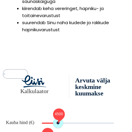
saunaskäiguga
kiirendab keha vereringet, hapniku- ja
toitainevarustust
suurendab Sinu naha kudede ja rakkude
hapnikuvarustust